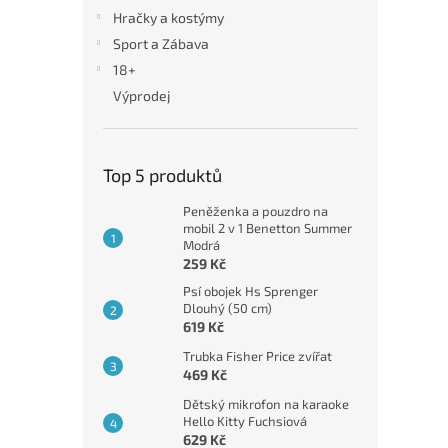
n
Hračky a kostýmy
e
Sport a Zábava
l
18+
Výprodej
Top 5 produktů
Peněženka a pouzdro na
mobil 2 v 1 Benetton Summer
Modrá
259 Kč
Psí obojek Hs Sprenger
Dlouhý (50 cm)
619 Kč
Trubka Fisher Price zvířat
469 Kč
Dětský mikrofon na karaoke
Hello Kitty Fuchsiová
629 Kč