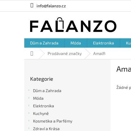
Přejít
info@falanzo.cz
na
obsah
Dům a Zahrada
Móda
Elektronika
Ku
Domů
Prodávané značky
Amalfi
P
Ama
o
Přeskočit
s
Kategorie
kategorie
t
r
Žádné p
Dům a Zahrada
a
Móda
n
Elektronika
n
í
Kuchyně
p
Kosmetika a Parfémy
a
Zdraví a Krása