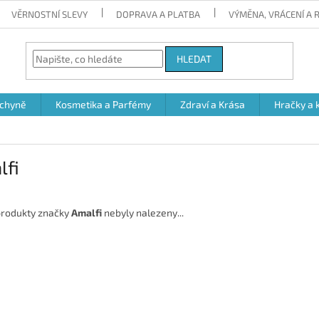
VĚRNOSTNÍ SLEVY
DOPRAVA A PLATBA
VÝMĚNA, VRÁCENÍ A
HLEDAT
chyně
Kosmetika a Parfémy
Zdraví a Krása
Hračky a 
lfi
rodukty značky
Amalfi
nebyly nalezeny...