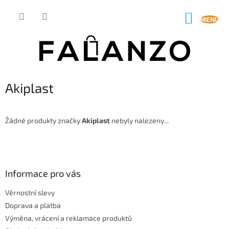
Přejít
na
NÁKUP
obsah
KOŠÍK
Akiplast
Žádné produkty značky
Akiplast
nebyly nalezeny...
Z
á
p
a
Informace pro vás
t
Věrnostní slevy
í
Doprava a platba
Výměna, vrácení a reklamace produktů