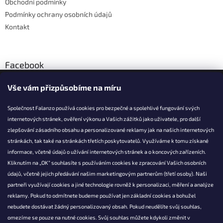
Obchodní podmínky
Podmínky ochrany osobních údajů
Kontakt
Facebook
Vše vám přizpůsobíme na míru
Společnost Falanzo používá cookies pro bezpečné a spolehlivé fungování svých
internetových stránek, ověření výkonu a Vašich zážitků jako uživatele, pro další
KONTAKT
zlepšování zásadního obsahu a personalizované reklamy jak na našich internetových
stránkách, tak také na stránkách třetích poskytovatelů. Využíváme k tomu získané
info@falanzo.cz
informace, včetně údajů o užívání internetových stránek a o koncových zařízeních.
Falanzo.cz
Kliknutím na „OK“ souhlasíte s používáním cookies ke zpracování Vašich osobních
FalanzoCZ
údajů, včetně jejich předávání našim marketingovým partnerům (třetí osoby). Naši
partneři využívají cookies a jiné technologie rovněž k personalizaci, měření a analýze
reklamy. Pokud to odmítnete budeme používat jen základní cookies a bohužel
nebudete dostávat žádný personalizovaný obsah. Pokud neudělíte svůj souhlas,
omezíme se pouze na nutné cookies. Svůj souhlas můžete kdykoli změnit v