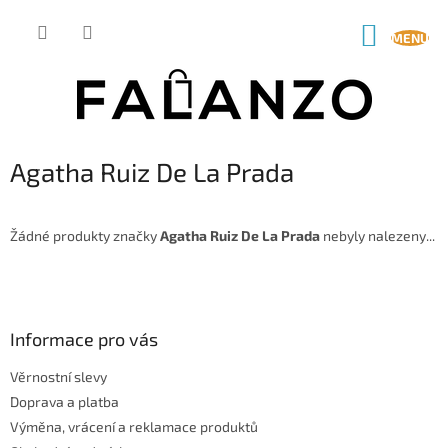
Přejít
na
NÁKUP
obsah
KOŠÍK
Agatha Ruiz De La Prada
Žádné produkty značky
Agatha Ruiz De La Prada
nebyly nalezeny...
Z
á
p
a
Informace pro vás
t
Věrnostní slevy
í
Doprava a platba
Výměna, vrácení a reklamace produktů