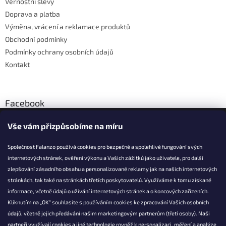
Věrnostní slevy
í
k
Doprava a platba
y
v
Výměna, vrácení a reklamace produktů
ý
Obchodní podmínky
p
Podmínky ochrany osobních údajů
i
s
Kontakt
u
Facebook
Vše vám přizpůsobíme na míru
Společnost Falanzo používá cookies pro bezpečné a spolehlivé fungování svých
internetových stránek, ověření výkonu a Vašich zážitků jako uživatele, pro další
KONTAKT
zlepšování zásadního obsahu a personalizované reklamy jak na našich internetových
stránkách, tak také na stránkách třetích poskytovatelů. Využíváme k tomu získané
info@falanzo.cz
informace, včetně údajů o užívání internetových stránek a o koncových zařízeních.
Falanzo.cz
Kliknutím na „OK“ souhlasíte s používáním cookies ke zpracování Vašich osobních
FalanzoCZ
údajů, včetně jejich předávání našim marketingovým partnerům (třetí osoby). Naši
partneři využívají cookies a jiné technologie rovněž k personalizaci, měření a analýze