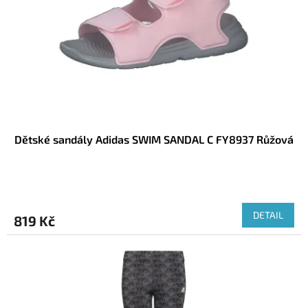
r
u
o
k
d
t
u
ů
k
t
ů
Dětské sandály Adidas SWIM SANDAL C FY8937 Růžová
DETAIL
819 Kč