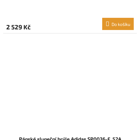
Do košíku
2 529 Kč
Pánské sluneční brýle Adidas SP0036-F_52A