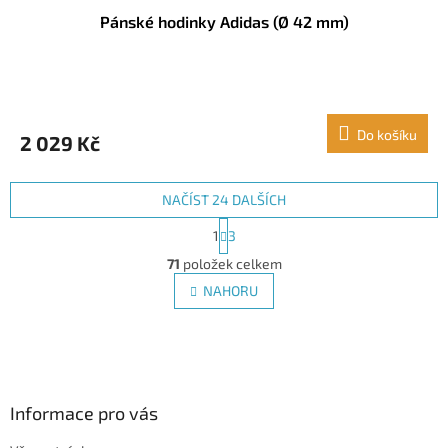
Pánské hodinky Adidas (Ø 42 mm)
Do košíku
2 029 Kč
NAČÍST 24 DALŠÍCH
S
1
3
t
O
r
71
položek celkem
v
á
l
NAHORU
n
á
k
d
o
v
Z
a
á
c
á
n
í
p
í
p
a
Informace pro vás
r
t
v