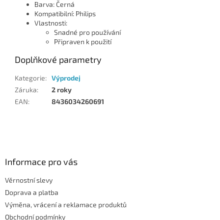
Barva: Černá
Kompatibilní: Philips
Vlastnosti:
Snadné pro používání
Připraven k použití
Doplňkové parametry
Kategorie
:
Výprodej
Záruka
:
2 roky
EAN
:
8436034260691
Z
á
p
a
Informace pro vás
t
Věrnostní slevy
í
Doprava a platba
Výměna, vrácení a reklamace produktů
Obchodní podmínky