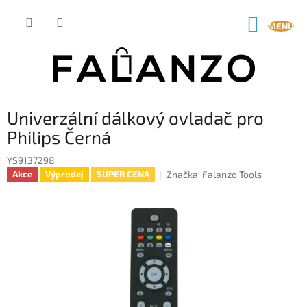
Přejít
na
NÁKUP
obsah
KOŠÍK
Univerzální dálkový ovladač pro
Philips Černá
YS9137298
Značka:
Falanzo Tools
Akce
Výprodej
SUPER CENA