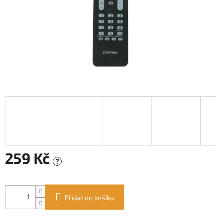
259 Kč
?
Měrná
cena:
Přidat do košíku