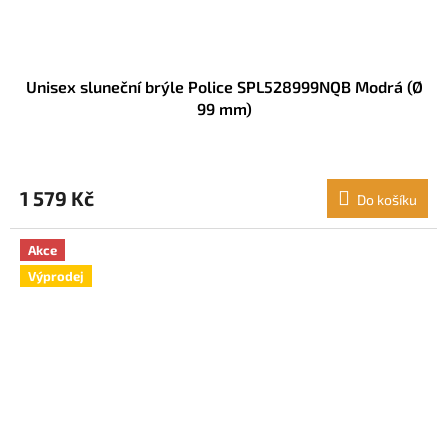
Unisex sluneční brýle Police SPL528999NQB Modrá (Ø
99 mm)
1 579 Kč
Do košíku
Akce
Výprodej