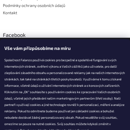
Podmínky ochrany osobních údajů
Kontakt
Facebook
Vše vám přizpůsobíme na míru
Společnost Falanzo používá cookies pro bezpečné a spolehlivé fungování svých
internetových stránek, ověření výkonu a Vašich zážitků jako uživatele, pro další
KONTAKT
zlepšování zásadního obsahu a personalizované reklamy jak na našich internetových
stránkách, tak také na stránkách třetích poskytovatelů. Využíváme k tomu získané
info@falanzo.cz
informace, včetně údajů o užívání internetových stránek a o koncových zařízeních.
Falanzo.cz
Kliknutím na „OK“ souhlasíte s používáním cookies ke zpracování Vašich osobních
FalanzoCZ
údajů, včetně jejich předávání našim marketingovým partnerům (třetí osoby). Naši
partneři využívají cookies a jiné technologie rovněž k personalizaci, měření a analýze
reklamy. Pokud to odmítnete budeme používat jen základní cookies a bohužel
nebudete dostávat žádný personalizovaný obsah. Pokud neudělíte svůj souhlas,
omezíme se pouze na nutné cookies. Svůj souhlas můžete kdykoli změnit v