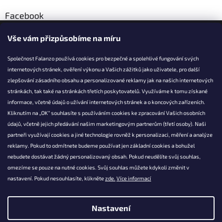
Facebook
Vše vám přizpůsobíme na míru
Společnost Falanzo používá cookies pro bezpečné a spolehlivé fungování svých
internetových stránek, ověření výkonu a Vašich zážitků jako uživatele, pro další
KONTAKT
zlepšování zásadního obsahu a personalizované reklamy jak na našich internetových
stránkách, tak také na stránkách třetích poskytovatelů. Využíváme k tomu získané
info@falanzo.cz
informace, včetně údajů o užívání internetových stránek a o koncových zařízeních.
Falanzo.cz
Kliknutím na „OK“ souhlasíte s používáním cookies ke zpracování Vašich osobních
FalanzoCZ
údajů, včetně jejich předávání našim marketingovým partnerům (třetí osoby). Naši
partneři využívají cookies a jiné technologie rovněž k personalizaci, měření a analýze
reklamy. Pokud to odmítnete budeme používat jen základní cookies a bohužel
nebudete dostávat žádný personalizovaný obsah. Pokud neudělíte svůj souhlas,
omezíme se pouze na nutné cookies. Svůj souhlas můžete kdykoli změnit v
nastavení. Pokud nesouhlasíte, klikněte
zde.
Více informací
Nastavení
Vytvořil Shoptet