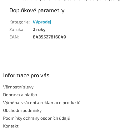
Doplňkové parametry
Kategorie
:
Výprodej
Záruka
:
2 roky
EAN
:
8435527816049
Z
á
p
a
Informace pro vás
t
Věrnostní slevy
í
Doprava a platba
Výměna, vrácení a reklamace produktů
Obchodní podmínky
Podmínky ochrany osobních údajů
Kontakt