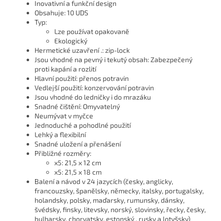
Inovativní a funkční design
Obsahuje: 10 UDS
Typ:
Lze používat opakovaně
Ekologický
Hermetické uzavření .: zip-lock
Jsou vhodné na pevný i tekutý obsah: Zabezpečený
proti kapání a rozlití
Hlavní použití: přenos potravin
Vedlejší použití: konzervování potravin
Jsou vhodné do ledničky i do mrazáku
Snadné čištění: Omyvatelný
Neumývat v myčce
Jednoduché a pohodlné použití
Lehký a flexibilní
Snadné uložení a přenášení
Přibližné rozměry:
x5: 21,5 x 12 cm
x5: 21,5 x 18 cm
Balení a návod v 24 jazycích (česky, anglicky,
francouzsky, španělsky, německy, italsky, portugalsky,
holandsky, polsky, maďarsky, rumunsky, dánsky,
švédsky, finsky, litevsky, norský, slovinsky, řecky, česky,
bulharsky, chorvatsky, estonský , rusky a lotyšsky)