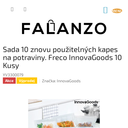
Přejít
na
NÁKUP
obsah
KOŠÍK
Sada 10 znovu použitelných kapes
na potraviny. Freco InnovaGoods 10
Kusy
YV3300079
Značka:
InnovaGoods
Akce
Výprodej