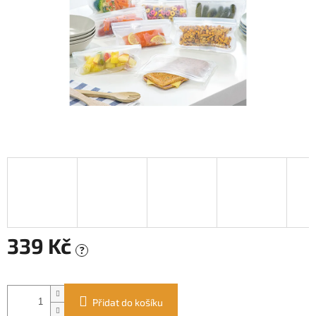
339 Kč
?
Měrná
cena:
Přidat do košíku