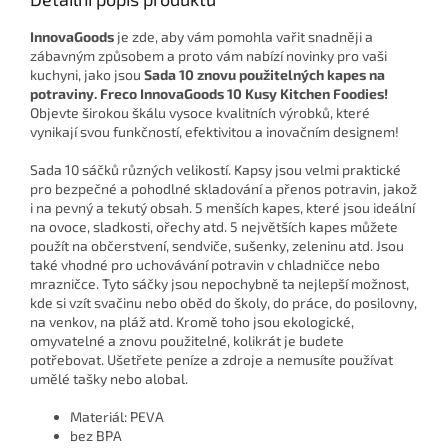
InnovaGoods
je zde, aby vám pomohla vařit snadněji a
zábavným způsobem a proto vám nabízí novinky pro vaši
kuchyni, jako jsou
Sada 10 znovu použitelných kapes na
potraviny. Freco InnovaGoods 10 Kusy Kitchen Foodies!
Objevte širokou škálu vysoce kvalitních výrobků, které
vynikají svou funkčností, efektivitou a inovačním designem!
Sada 10 sáčků různých velikostí. Kapsy jsou velmi praktické
pro bezpečné a pohodlné skladování a přenos potravin, jakož
i na pevný a tekutý obsah. 5 menších kapes, které jsou ideální
na ovoce, sladkosti, ořechy atd. 5 největších kapes můžete
použít na občerstvení, sendviče, sušenky, zeleninu atd. Jsou
také vhodné pro uchovávání potravin v chladničce nebo
mrazničce. Tyto sáčky jsou nepochybně ta nejlepší možnost,
kde si vzít svačinu nebo oběd do školy, do práce, do posilovny,
na venkov, na pláž atd. Kromě toho jsou ekologické,
omyvatelné a znovu použitelné, kolikrát je budete
potřebovat. Ušetřete peníze a zdroje a nemusíte používat
umělé tašky nebo alobal.
Materiál: PEVA
bez BPA