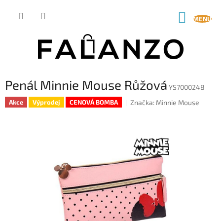
Přejít
na
NÁKUP
obsah
KOŠÍK
Penál Minnie Mouse Růžová
YS7000248
Značka:
Minnie Mouse
Akce
Výprodej
CENOVÁ BOMBA