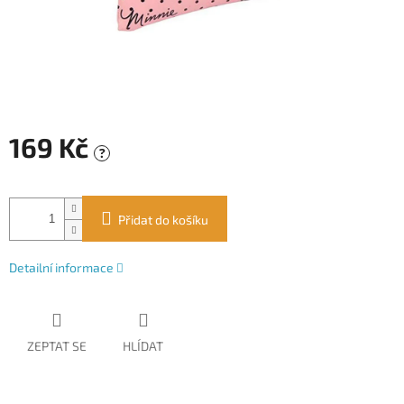
169 Kč
?
Měrná
cena:
Přidat do košíku
Detailní informace
ZEPTAT SE
HLÍDAT