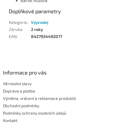
Barva: Růžová
Doplňkové parametry
Kategorie
:
Výprodej
Záruka
:
2 roky
EAN
:
8427934492077
Z
á
p
a
Informace pro vás
t
Věrnostní slevy
í
Doprava a platba
Výměna, vrácení a reklamace produktů
Obchodní podmínky
Podmínky ochrany osobních údajů
Kontakt