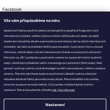
Facebook
Vše vám přizpůsobíme na míru
Společnost Falanzo používá cookies pro bezpečné a spolehlivé fungování svých
internetových stránek, ověření výkonu a Vašich zážitků jako uživatele, pro další
KONTAKT
zlepšování zásadního obsahu a personalizované reklamy jak na našich internetových
stránkách, tak také na stránkách třetích poskytovatelů. Využíváme k tomu získané
info@falanzo.cz
informace, včetně údajů o užívání internetových stránek a o koncových zařízeních.
Falanzo.cz
Kliknutím na „OK“ souhlasíte s používáním cookies ke zpracování Vašich osobních
FalanzoCZ
údajů, včetně jejich předávání našim marketingovým partnerům (třetí osoby). Naši
partneři využívají cookies a jiné technologie rovněž k personalizaci, měření a analýze
reklamy. Pokud to odmítnete budeme používat jen základní cookies a bohužel
nebudete dostávat žádný personalizovaný obsah. Pokud neudělíte svůj souhlas,
omezíme se pouze na nutné cookies. Svůj souhlas můžete kdykoli změnit v
nastavení. Pokud nesouhlasíte, klikněte
zde.
Více informací
Nastavení
Vytvořil Shoptet