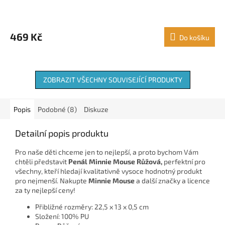
469 Kč
Do košíku
ZOBRAZIT VŠECHNY SOUVISEJÍCÍ PRODUKTY
Popis
Podobné (8)
Diskuze
Detailní popis produktu
Pro naše děti chceme jen to nejlepší, a proto bychom Vám
chtěli představit
Penál Minnie Mouse Růžová,
perfektní pro
všechny, kteří hledají kvalitativně vysoce hodnotný produkt
pro nejmenší. Nakupte
Minnie Mouse
a další značky a licence
za ty nejlepší ceny!
Přibližné rozměry: 22,5 x 13 x 0,5 cm
Složení: 100% PU