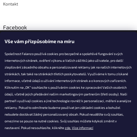
Kontakt
Facebook
Vše vám přizpůsobíme na míru
Společnost Falanzo používá cookies pro bezpečné a spolehlivé fungování svých
internetových stránek, ověření výkonu a Vašich zážitků jako uživatele, pro další
KONTAKT
zlepšování zásadního obsahu a personalizované reklamy jak na našich internetových
stránkách, tak také na stránkách třetích poskytovatelů. Využíváme k tomu získané
info@falanzo.cz
informace, včetně údajů o užívání internetových stránek a o koncových zařízeních.
Falanzo.cz
Kliknutím na „OK“ souhlasíte s používáním cookies ke zpracování Vašich osobních
FalanzoCZ
údajů, včetně jejich předávání našim marketingovým partnerům (třetí osoby). Naši
partneři využívají cookies a jiné technologie rovněž k personalizaci, měření a analýze
reklamy. Pokud to odmítnete budeme používat jen základní cookies a bohužel
nebudete dostávat žádný personalizovaný obsah. Pokud neudělíte svůj souhlas,
omezíme se pouze na nutné cookies. Svůj souhlas můžete kdykoli změnit v
nastavení. Pokud nesouhlasíte, klikněte
zde.
Více informací