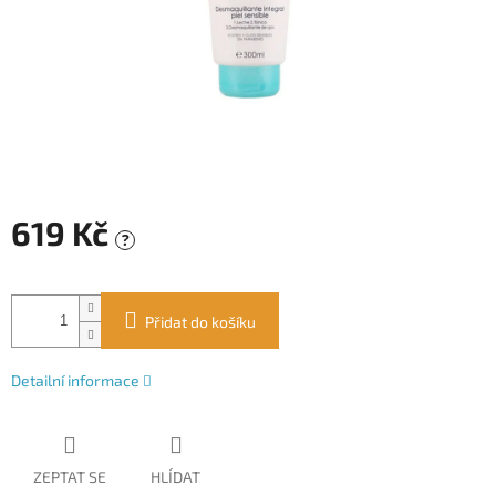
619 Kč
?
Měrná
cena:
Přidat do košíku
Detailní informace
ZEPTAT SE
HLÍDAT