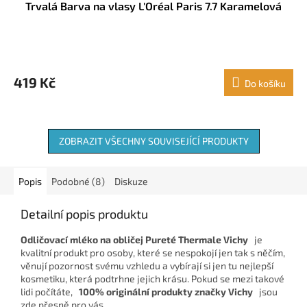
Trvalá Barva na vlasy L'Oréal Paris 7.7 Karamelová
419 Kč
Do košíku
ZOBRAZIT VŠECHNY SOUVISEJÍCÍ PRODUKTY
Popis
Podobné (8)
Diskuze
Detailní popis produktu
Odličovací mléko na obličej Pureté Thermale Vichy
je
kvalitní produkt pro osoby, které se nespokojí jen tak s něčím,
věnují pozornost svému vzhledu a vybírají si jen tu nejlepší
kosmetiku, která podtrhne jejich krásu. Pokud se mezi takové
lidi počítáte,
100% originální produkty značky Vichy
jsou
zde přesně pro vás.