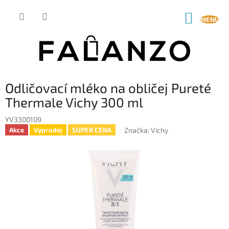
Přejít
na
NÁKUP
obsah
KOŠÍK
Odličovací mléko na obličej Pureté
Thermale Vichy 300 ml
YV3300109
Značka:
Vichy
Akce
Výprodej
SUPER CENA