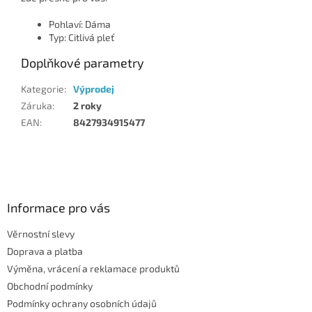
Pohlaví: Dáma
Typ: Citlivá pleť
Doplňkové parametry
Kategorie
:
Výprodej
Záruka
:
2 roky
EAN
:
8427934915477
Z
á
p
a
Informace pro vás
t
Věrnostní slevy
í
Doprava a platba
Výměna, vrácení a reklamace produktů
Obchodní podmínky
Podmínky ochrany osobních údajů