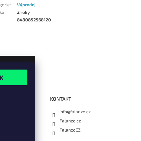
gorie
:
Výprodej
ka
:
2 roky
8430852568120
KONTAKT
info@falanzo.cz
Falanzo.cz
FalanzoCZ