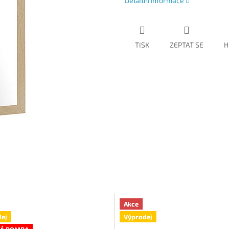
Detailní informace
TISK
ZEPTAT SE
H
Akce
ej
Výprodej