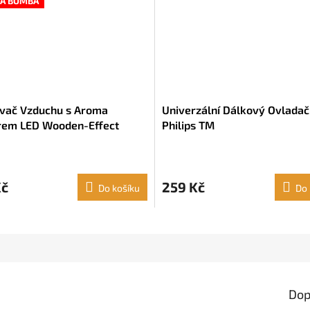
Á BOMBA
vač Vzduchu s Aroma
Univerzální Dálkový Ovladač
rem LED Wooden-Effect
Philips TM
aGoods
Kč
259 Kč
Do košíku
Do 
Dop