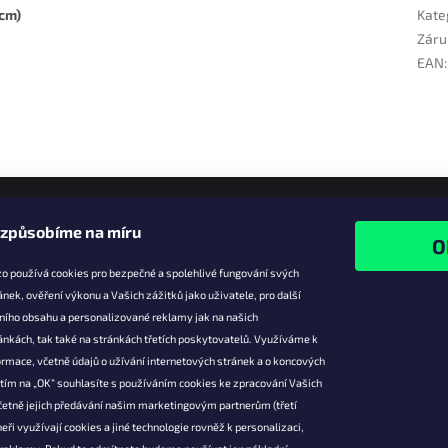
 cm)
Kate
Záru
EAN
:
izpůsobíme na míru
o používá cookies pro bezpečné a spolehlivé fungování svých
ánek, ověření výkonu a Vašich zážitků jako uživatele, pro další
ního obsahu a personalizované reklamy jak na našich
e pro vás
Facebook
ánkách, tak také na stránkách třetích poskytovatelů. Využíváme k
slevy
rmace, včetně údajů o užívání internetových stránek a o koncových
utím na „OK“ souhlasíte s používáním cookies ke zpracování Vašich
platba
četně jejich předávání našim marketingovým partnerům (třetí
ácení a
eři využívají cookies a jiné technologie rovněž k personalizaci,
 produktů