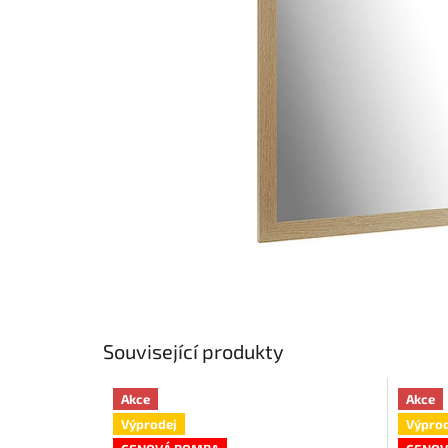
Související produkty
Akce
Akce
Výprodej
Výprod