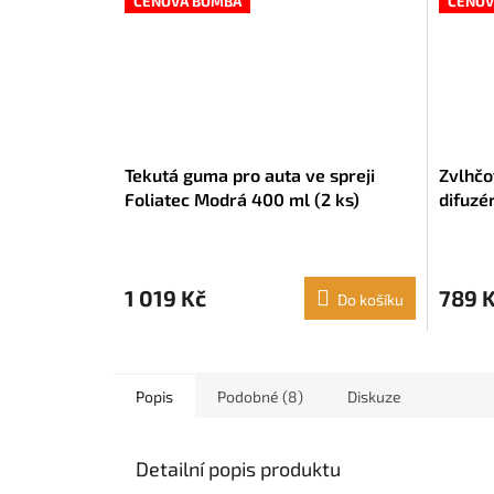
CENOVÁ BOMBA
CENOV
Tekutá guma pro auta ve spreji
Zvlhčo
Foliatec Modrá 400 ml (2 ks)
difuzé
Innov
1 019 Kč
789 
Do košíku
Popis
Podobné (8)
Diskuze
Detailní popis produktu