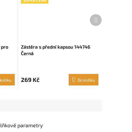
SUPER CENA
Další
produkt
 pro
Zástěra s přední kapsou 144746
Černá
269 Kč
košíku
Do košíku
lňkové parametry