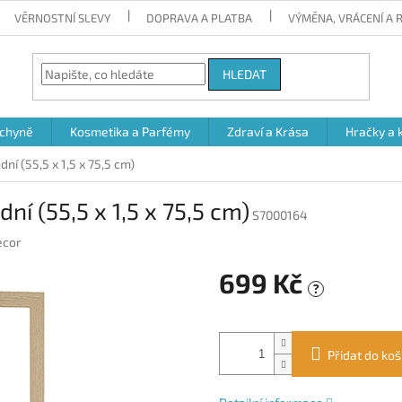
VĚRNOSTNÍ SLEVY
DOPRAVA A PLATBA
VÝMĚNA, VRÁCENÍ A
HLEDAT
chyně
Kosmetika a Parfémy
Zdraví a Krása
Hračky a 
ní (55,5 x 1,5 x 75,5 cm)
ní (55,5 x 1,5 x 75,5 cm)
S7000164
ecor
699 Kč
?
Měrná
cena:
Přidat do koš