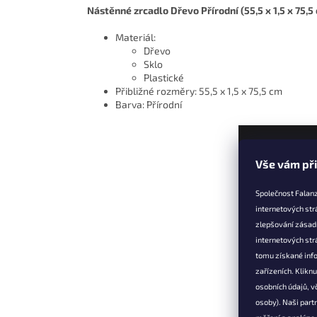
Nástěnné zrcadlo Dřevo Přírodní (55,5 x 1,5 x 75,5
Materiál:
Dřevo
Sklo
Plastické
Přibližné rozměry: 55,5 x 1,5 x 75,5 cm
Barva: Přírodní
Z
Vše vám př
á
p
Společnost Falanz
a
internetových str
t
zlepšování zásad
Informac
í
internetových str
Věrnostní 
tomu získané info
zařízeních. Klikn
Doprava a 
osobních údajů, v
Výměna, vr
osoby). Naši partn
reklamace