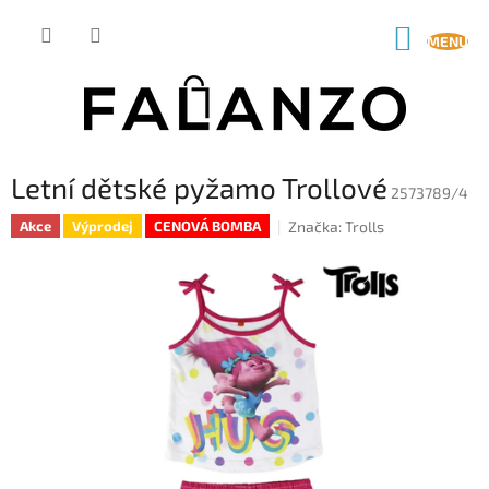
Přejít
na
NÁKUP
obsah
KOŠÍK
Letní dětské pyžamo Trollové
2573789/4
Značka:
Trolls
Akce
Výprodej
CENOVÁ BOMBA