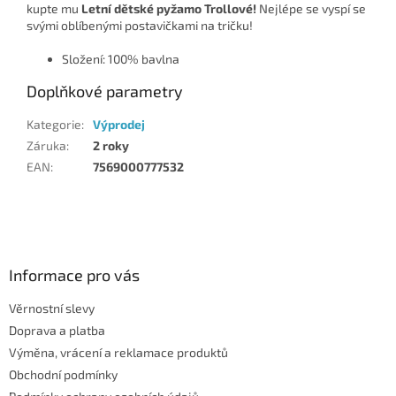
kupte mu
Letní dětské pyžamo Trollové!
Nejlépe se vyspí se
svými oblíbenými postavičkami na tričku!
Složení: 100% bavlna
Doplňkové parametry
Kategorie
:
Výprodej
Záruka
:
2 roky
EAN
:
7569000777532
Z
á
p
a
Informace pro vás
t
Věrnostní slevy
í
Doprava a platba
Výměna, vrácení a reklamace produktů
Obchodní podmínky