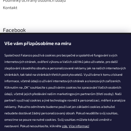
Podmínky ochrany osobních údajů
Kontakt
Facebook
Vše vám přizpůsobíme na míru
Společnost Falanzo používá cookies pro bezpečné a spolehlivé fungování svých
internetových stránek, ověření výkonu a Vašich zážitků jako uživatele, pro další
KONTAKT
zlepšování zásadního obsahu a personalizované reklamy jak na našich internetových
stránkách, tak také na stránkách třetích poskytovatelů. Využíváme k tomu získané
info@falanzo.cz
informace, včetně údajů o užívání internetových stránek a o koncových zařízeních.
Falanzo.cz
Kliknutím na „OK“ souhlasíte s používáním cookies ke zpracování Vašich osobních
FalanzoCZ
údajů, včetně jejich předávání našim marketingovým partnerům (třetí osoby). Naši
partneři využívají cookies a jiné technologie rovněž k personalizaci, měření a analýze
reklamy. Pokud to odmítnete budeme používat jen základní cookies a bohužel
nebudete dostávat žádný personalizovaný obsah. Pokud neudělíte svůj souhlas,
omezíme se pouze na nutné cookies. Svůj souhlas můžete kdykoli změnit v
nastavení. Pokud nesouhlasíte, klikněte
zde.
Více informací