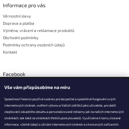
a
Informace pro vás
t
Věrnostní slevy
í
Doprava a platba
Výměna, vrácení a reklamace produktů
Obchodní podmínky
Podmínky ochrany osobních údajů
Kontakt
Facebook
Vše vám přizpůsobíme na míru
Společnost Falanzo používá cookies pro bezpečné a spolehlivé fungování svých
internetových stránek, ověření výkonu a Vašich zážitků jako uživatele, pro další
KONTAKT
zlepšování zásadního obsahu a personalizované reklamy jak na našich internetových
stránkách, tak také na stránkách třetích poskytovatelů. Využíváme k tomu získané
info@falanzo.cz
informace, včetně údajů o užívání internetových stránek a o koncových zařízeních.
Falanzo.cz