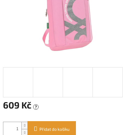
609 Kč
?
Měrná
cena:
Přidat do košíku