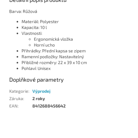
Barva: Růžová
Materiál: Polyester
Kapacita: 10 l
Vlastnosti:
Ergonomická vložka
Horní ucho
Přihrádky: Přední kapsa se zipem
Ramenní podložky: Nastavitelný
Přibližné rozměry: 22 x 39 x 10 cm
Pohlaví: Unisex
Doplňkové parametry
Kategorie
:
Výprodej
Záruka
:
2 roky
EAN
:
8412688456642
Z
á
p