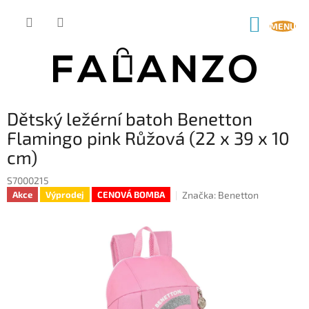
Přejít
na
NÁKUP
obsah
KOŠÍK
Dětský ležérní batoh Benetton
Flamingo pink Růžová (22 x 39 x 10
cm)
S7000215
Značka:
Benetton
Akce
Výprodej
CENOVÁ BOMBA