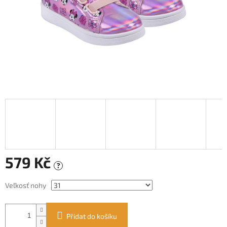
579 Kč
?
Měrná
Veľkosť nohy
cena:
Přidat do košíku