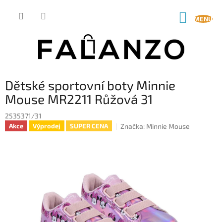
Přejít
na
NÁKUP
obsah
KOŠÍK
Dětské sportovní boty Minnie
Mouse MR2211 Růžová 31
2535371/31
Značka:
Minnie Mouse
Akce
Výprodej
SUPER CENA