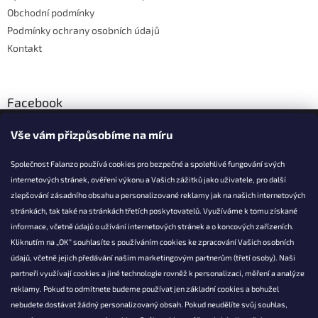
Obchodní podmínky
Podmínky ochrany osobních údajů
Kontakt
Facebook
Vše vám přizpůsobíme na míru
Společnost Falanzo používá cookies pro bezpečné a spolehlivé fungování svých
internetových stránek, ověření výkonu a Vašich zážitků jako uživatele, pro další
KONTAKT
zlepšování zásadního obsahu a personalizované reklamy jak na našich internetových
stránkách, tak také na stránkách třetích poskytovatelů. Využíváme k tomu získané
info@falanzo.cz
informace, včetně údajů o užívání internetových stránek a o koncových zařízeních.
Falanzo.cz
Kliknutím na „OK“ souhlasíte s používáním cookies ke zpracování Vašich osobních
FalanzoCZ
údajů, včetně jejich předávání našim marketingovým partnerům (třetí osoby). Naši
partneři využívají cookies a jiné technologie rovněž k personalizaci, měření a analýze
reklamy. Pokud to odmítnete budeme používat jen základní cookies a bohužel
nebudete dostávat žádný personalizovaný obsah. Pokud neudělíte svůj souhlas,