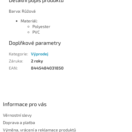
Detailní popis produktu
Barva: Růžová
Materiál:
Polyester
PVC
Doplňkové parametry
Kategorie
:
Výprodej
Záruka
:
2 roky
EAN
:
8445484031850
Z
á
p
a
Informace pro vás
t
Věrnostní slevy
í
Doprava a platba
Výměna, vrácení a reklamace produktů