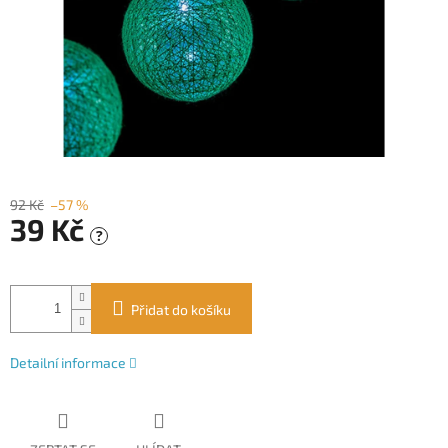
92 Kč
–57 %
39 Kč
?
Měrná
cena:
Přidat do košíku
Detailní informace