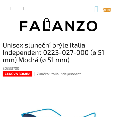
Přejít
na
NÁKUP
obsah
KOŠÍK
Unisex sluneční brýle Italia
Independent 0223-027-000 (ø 51
mm) Modrá (ø 51 mm)
S0333700
Značka:
Italia Independent
CENOVÁ BOMBA