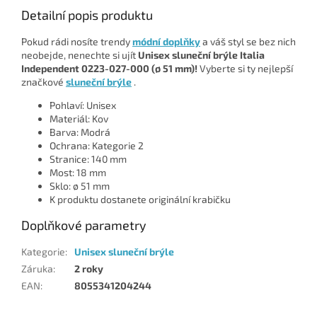
Detailní popis produktu
Pokud rádi nosíte trendy
módní doplňky
a váš styl se bez nich
neobejde, nenechte si ujít
Unisex sluneční brýle Italia
Independent 0223-027-000 (ø 51 mm)!
Vyberte si ty nejlepší
značkové
sluneční brýle
.
Pohlaví: Unisex
Materiál: Kov
Barva: Modrá
Ochrana: Kategorie 2
Stranice: 140 mm
Most: 18 mm
Sklo: ø 51 mm
K produktu dostanete originální krabičku
Doplňkové parametry
Kategorie
:
Unisex sluneční brýle
Záruka
:
2 roky
EAN
:
8055341204244