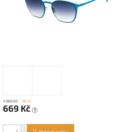
1 060 Kč
–36 %
669 Kč
?
Měrná
cena:
Přidat do košíku