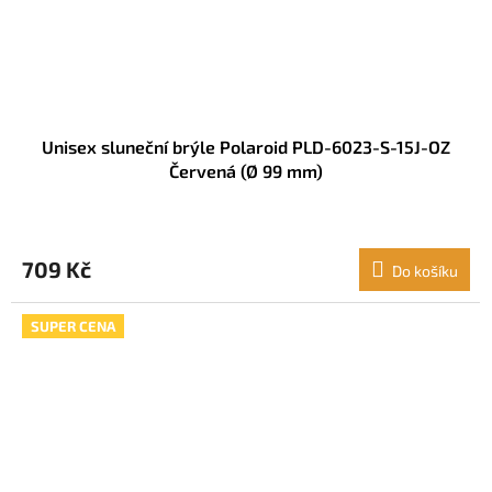
Unisex sluneční brýle Polaroid PLD-6023-S-15J-OZ
Červená (Ø 99 mm)
709 Kč
Do košíku
SUPER CENA