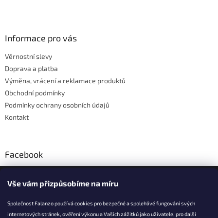
Z
á
p
a
Informace pro vás
t
Věrnostní slevy
í
Doprava a platba
Výměna, vrácení a reklamace produktů
Obchodní podmínky
Podmínky ochrany osobních údajů
Kontakt
Facebook
Falanzo.cz
Vše vám přizpůsobíme na míru
Společnost Falanzo používá cookies pro bezpečné a spolehlivé fungování svých
internetových stránek, ověření výkonu a Vašich zážitků jako uživatele, pro další
KONTAKT