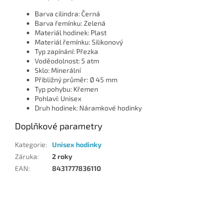
Barva cilindra: Černá
Barva řemínku: Zelená
Materiál hodinek: Plast
Materiál řemínku: Silikonový
Typ zapínání: Přezka
Voděodolnost: 5 atm
Sklo: Minerální
Přibližný průměr: Ø 45 mm
Typ pohybu: Křemen
Pohlaví: Unisex
Druh hodinek: Náramkové hodinky
Doplňkové parametry
Kategorie
:
Unisex hodinky
Záruka
:
2 roky
EAN
:
8431777836110
Z
á
p