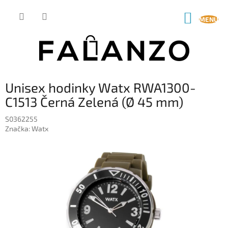
Přejít
na
NÁKUP
obsah
KOŠÍK
Unisex hodinky Watx RWA1300-
C1513 Černá Zelená (Ø 45 mm)
S0362255
Značka:
Watx