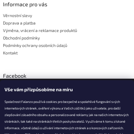
a
Informace pro vás
t
Věrnostní slevy
í
Doprava a platba
Výměna, vrácení a reklamace produktů
Obchodní podmínky
Podmínky ochrany osobních údajů
Kontakt
Facebook
Vše vám přizpůsobíme na míru
Společnost Falanzo používá cookies pro bezpečné a spolehlivé fungování svých
internetových stránek, ověření výkonu a Vašich zážitků jako uživatele, pro další
KONTAKT
zlepšování zásadního obsahu a personalizované reklamy jak na našich internetových
stránkách, tak také na stránkách třetích poskytovatelů. Využíváme k tomu získané
info@falanzo.cz
informace, včetně údajů o užívání internetových stránek a o koncových zařízeních.
Falanzo.cz