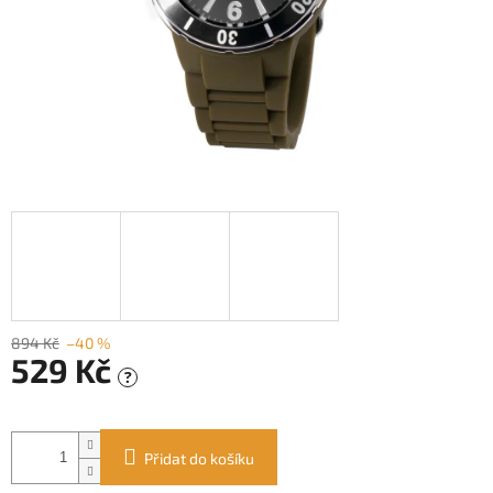
894 Kč
–40 %
529 Kč
?
Měrná
cena:
Přidat do košíku