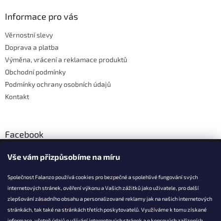
p
a
Informace pro vás
t
Věrnostní slevy
í
Doprava a platba
Výměna, vrácení a reklamace produktů
Obchodní podmínky
Podmínky ochrany osobních údajů
Kontakt
Facebook
Vše vám přizpůsobíme na míru
Společnost Falanzo používá cookies pro bezpečné a spolehlivé fungování svých
internetových stránek, ověření výkonu a Vašich zážitků jako uživatele, pro další
KONTAKT
zlepšování zásadního obsahu a personalizované reklamy jak na našich internetových
stránkách, tak také na stránkách třetích poskytovatelů. Využíváme k tomu získané
info@falanzo.cz
informace, včetně údajů o užívání internetových stránek a o koncových zařízeních.