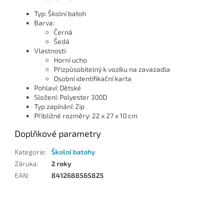
Typ: Školní batoh
Barva:
Černá
Šedá
Vlastnosti:
Horní ucho
Přizpůsobitelný k vozíku na zavazadla
Osobní identifikační karta
Pohlaví: Dětské
Složení: Polyester 300D
Typ zapínání: Zip
Přibližné rozměry: 22 x 27 x 10 cm
Doplňkové parametry
Kategorie
:
Školní batohy
Záruka
:
2 roky
EAN
:
8412688565825
Z
á