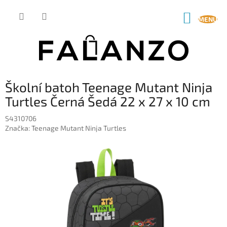
Přejít
na
NÁKUP
obsah
KOŠÍK
Školní batoh Teenage Mutant Ninja
Turtles Černá Šedá 22 x 27 x 10 cm
S4310706
Značka:
Teenage Mutant Ninja Turtles