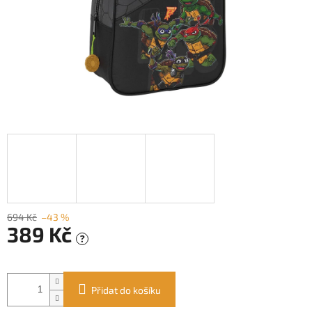
694 Kč
–43 %
389 Kč
?
Měrná
cena:
Přidat do košíku