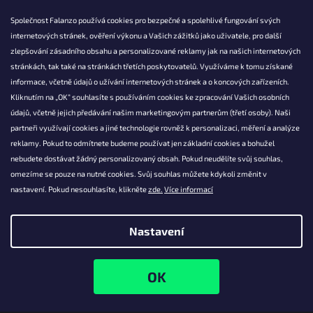
Společnost Falanzo používá cookies pro bezpečné a spolehlivé fungování svých
internetových stránek, ověření výkonu a Vašich zážitků jako uživatele, pro další
KONTAKT
zlepšování zásadního obsahu a personalizované reklamy jak na našich internetových
stránkách, tak také na stránkách třetích poskytovatelů. Využíváme k tomu získané
info@falanzo.cz
informace, včetně údajů o užívání internetových stránek a o koncových zařízeních.
Falanzo.cz
Kliknutím na „OK“ souhlasíte s používáním cookies ke zpracování Vašich osobních
FalanzoCZ
údajů, včetně jejich předávání našim marketingovým partnerům (třetí osoby). Naši
partneři využívají cookies a jiné technologie rovněž k personalizaci, měření a analýze
reklamy. Pokud to odmítnete budeme používat jen základní cookies a bohužel
nebudete dostávat žádný personalizovaný obsah. Pokud neudělíte svůj souhlas,
omezíme se pouze na nutné cookies. Svůj souhlas můžete kdykoli změnit v
nastavení. Pokud nesouhlasíte, klikněte
zde.
Více informací
Nastavení
Vytvořil Shoptet
Copyright 2026
Falanzo.cz
. Všechna práva vyhrazena.