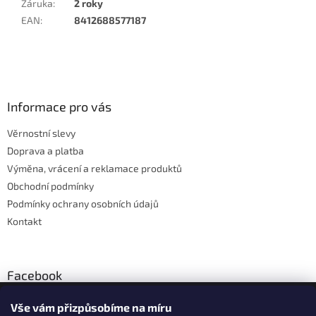
Záruka
:
2 roky
EAN
:
8412688577187
Z
á
p
a
Informace pro vás
t
Věrnostní slevy
í
Doprava a platba
Výměna, vrácení a reklamace produktů
Obchodní podmínky
Podmínky ochrany osobních údajů
Kontakt
Facebook
Vše vám přizpůsobíme na míru