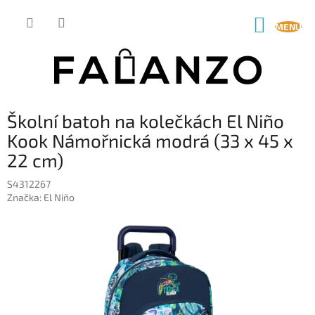
Přejít
na
NÁKUP
obsah
KOŠÍK
Školní batoh na kolečkách El Niño
Kook Námořnická modrá (33 x 45 x
22 cm)
S4312267
Značka:
El Niño