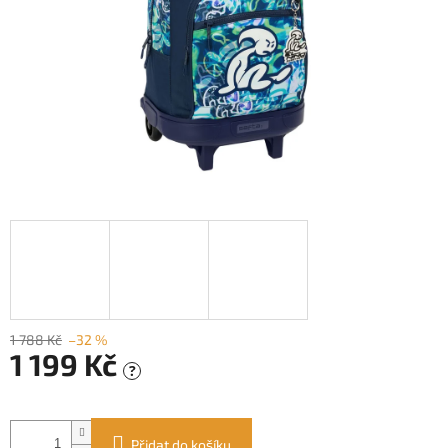
1 788 Kč
–32 %
1 199 Kč
?
Měrná
cena:
Přidat do košíku