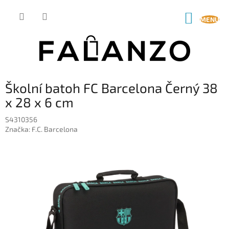
Přejít
na
NÁKUP
obsah
KOŠÍK
Školní batoh FC Barcelona Černý 38
x 28 x 6 cm
S4310356
Značka:
F.C. Barcelona