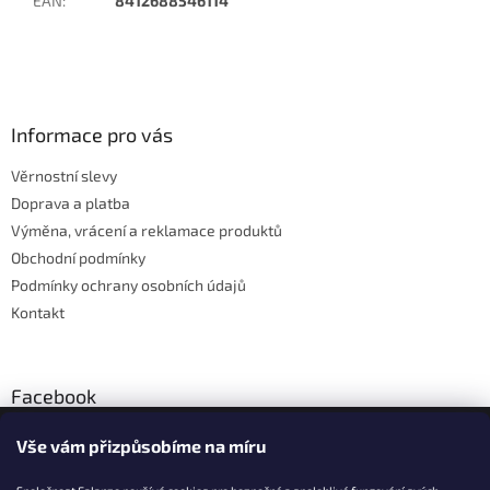
EAN
:
8412688546114
Z
á
p
a
Informace pro vás
t
Věrnostní slevy
í
Doprava a platba
Výměna, vrácení a reklamace produktů
Obchodní podmínky
Podmínky ochrany osobních údajů
Kontakt
Facebook
Vše vám přizpůsobíme na míru