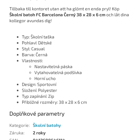
Tillbaka till kontoret utan att ha glömt en enda pryl! Köp
Školní batoh FC Barcelona Černý 38 x 28 x 6 cm
och låt dina
kollegor avundas dig!
Typ: Školní taška
Pohlaví: Dětské
Styl: Casual
Barva: Černá
Vlastnosti:
Nastavitelná páska
Vytahovatelná podšívka
Horní ucho
Design: Sportovní
Složení: Polyester
Typ zapínání: Zip
Přibližné rozměry: 38 x 28 x 6 cm
Doplňkové parametry
Kategorie
:
Školní batohy
Záruka
:
2 roky