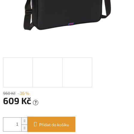
960 Kč
–36 %
609 Kč
?
Měrná
cena:
Přidat do košíku