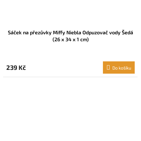
Sáček na přezůvky Miffy Niebla Odpuzovač vody Šedá
(26 x 34 x 1 cm)
239 Kč
Do košíku