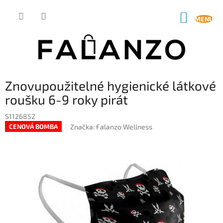
Přejít
na
NÁKUP
obsah
KOŠÍK
Znovupoužitelné hygienické látkové
roušku 6-9 roky pirát
S1126852
Značka:
Falanzo Wellness
CENOVÁ BOMBA