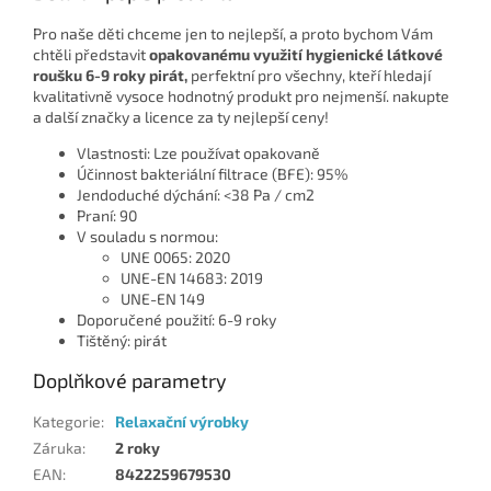
Pro naše děti chceme jen to nejlepší, a proto bychom Vám
chtěli představit
opakovanému využití hygienické látkové
roušku 6-9 roky pirát,
perfektní pro všechny, kteří hledají
kvalitativně vysoce hodnotný produkt pro nejmenší. nakupte
a další značky a licence za ty nejlepší ceny!
Vlastnosti: Lze používat opakovaně
Účinnost bakteriální filtrace (BFE): 95%
Jendoduché dýchání: <38 Pa / cm2
Praní: 90
V souladu s normou:
UNE 0065: 2020
UNE-EN 14683: 2019
UNE-EN 149
Doporučené použití: 6-9 roky
Tištěný: pirát
Doplňkové parametry
Kategorie
:
Relaxační výrobky
Záruka
:
2 roky
EAN
:
8422259679530