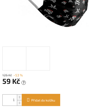
126 Kč
–53 %
59 Kč
?
Měrná
cena:
Přidat do košíku