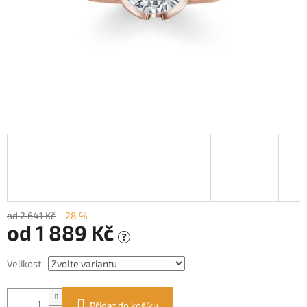
od 2 641 Kč
–28 %
od
1 889 Kč
?
Měrná
Velikost
cena:
Přidat do košíku