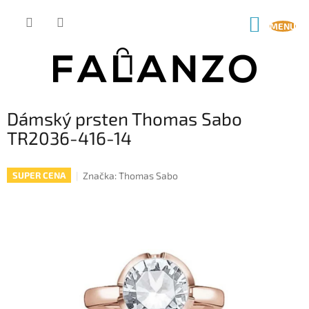
Přejít
na
NÁKUP
obsah
KOŠÍK
Dámský prsten Thomas Sabo
TR2036-416-14
Značka:
Thomas Sabo
SUPER CENA