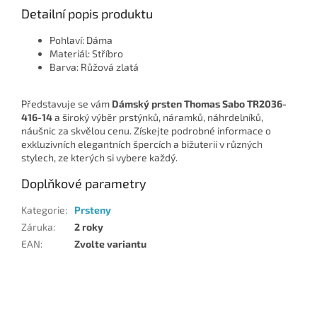
Detailní popis produktu
Pohlaví: Dáma
Materiál: Stříbro
Barva: Růžová zlatá
Představuje se vám
Dámský prsten Thomas Sabo TR2036-
416-14
a široký výběr prstýnků, náramků, náhrdelníků,
náušnic za skvělou cenu. Získejte podrobné informace o
exkluzivních elegantních špercích a bižuterii v různých
stylech, ze kterých si vybere každý.
Doplňkové parametry
Kategorie
:
Prsteny
Záruka
:
2 roky
EAN
:
Zvolte variantu
Z
á
p