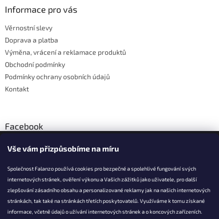
a
Informace pro vás
t
Věrnostní slevy
í
Doprava a platba
Výměna, vrácení a reklamace produktů
Obchodní podmínky
Podmínky ochrany osobních údajů
Kontakt
Facebook
Vše vám přizpůsobíme na míru
Společnost Falanzo používá cookies pro bezpečné a spolehlivé fungování svých
internetových stránek, ověření výkonu a Vašich zážitků jako uživatele, pro další
KONTAKT
zlepšování zásadního obsahu a personalizované reklamy jak na našich internetových
stránkách, tak také na stránkách třetích poskytovatelů. Využíváme k tomu získané
info@falanzo.cz
informace, včetně údajů o užívání internetových stránek a o koncových zařízeních.
Falanzo.cz