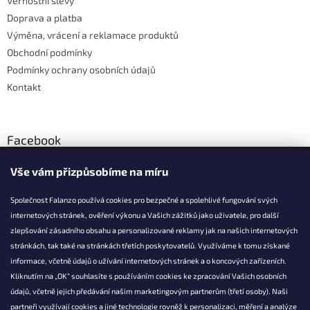
Věrnostní slevy
í
Doprava a platba
Výměna, vrácení a reklamace produktů
Obchodní podmínky
Podmínky ochrany osobních údajů
Kontakt
Facebook
Vše vám přizpůsobíme na míru
Společnost Falanzo používá cookies pro bezpečné a spolehlivé fungování svých
internetových stránek, ověření výkonu a Vašich zážitků jako uživatele, pro další
KONTAKT
zlepšování zásadního obsahu a personalizované reklamy jak na našich internetových
stránkách, tak také na stránkách třetích poskytovatelů. Využíváme k tomu získané
info@falanzo.cz
informace, včetně údajů o užívání internetových stránek a o koncových zařízeních.
Falanzo.cz
Kliknutím na „OK“ souhlasíte s používáním cookies ke zpracování Vašich osobních
FalanzoCZ
údajů, včetně jejich předávání našim marketingovým partnerům (třetí osoby). Naši
partneři využívají cookies a jiné technologie rovněž k personalizaci, měření a analýze