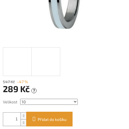
547 Kč
–47 %
289 Kč
?
Měrná
Velikost
cena:
Přidat do košíku