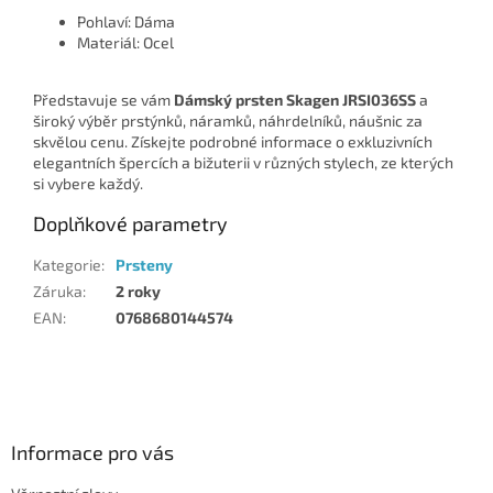
Pohlaví: Dáma
Materiál: Ocel
Představuje se vám
Dámský prsten Skagen JRSI036SS
a
široký výběr prstýnků, náramků, náhrdelníků, náušnic za
skvělou cenu. Získejte podrobné informace o exkluzivních
elegantních špercích a bižuterii v různých stylech, ze kterých
si vybere každý.
Doplňkové parametry
Kategorie
:
Prsteny
Záruka
:
2 roky
EAN
:
0768680144574
Z
á
p
a
Informace pro vás
t