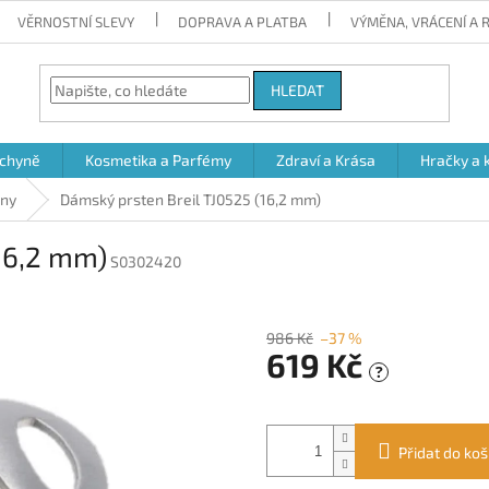
VĚRNOSTNÍ SLEVY
DOPRAVA A PLATBA
VÝMĚNA, VRÁCENÍ A
HLEDAT
chyně
Kosmetika a Parfémy
Zdraví a Krása
Hračky a 
eny
Dámský prsten Breil TJ0525 (16,2 mm)
16,2 mm)
S0302420
986 Kč
–37 %
619 Kč
?
Měrná
cena:
Přidat do koš