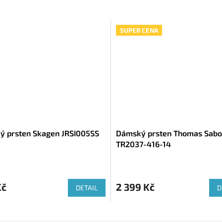
SUPER CENA
 prsten Skagen JRSI005SS
Dámský prsten Thomas Sabo
TR2037-416-14
Kč
2 399 Kč
DETAIL
D