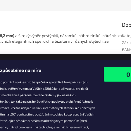
Dop
16,2 mm)
a široký výběr prstýnků, náramků, náhrdelníků, náušnic za
Kate
vních elegantních špercích a bižuterii v různých stylech, ze
Záru
EAN
:
izpůsobíme na míru
o používá cookies pro bezpečné a spolehlivé fungování svých
ánek, ověření výkonu a Vašich zážitků jako uživatele, pro další
ního obsahu a personalizované reklamy jak na našich
e pro vás
Facebook
ánkách, tak také na stránkách třetích poskytovatelů. Využíváme k
slevy
rmace, včetně údajů o užívání internetových stránek a o koncových
utím na „OK“ souhlasíte s používáním cookies ke zpracování Vašich
platba
četně jejich předávání našim marketingovým partnerům (třetí
ácení a
eři využívají cookies a jiné technologie rovněž k personalizaci,
 produktů