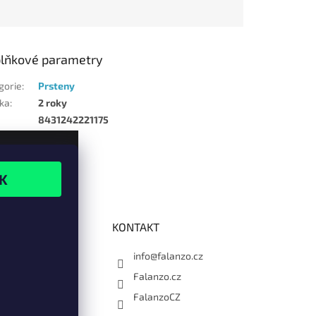
lňkové parametry
gorie
:
Prsteny
ka
:
2 roky
8431242221175
KONTAKT
info@falanzo.cz
Falanzo.cz
FalanzoCZ