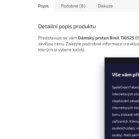
Popis
Podobné (8)
Diskuze
Detailní popis produktu
Představuje se vám
Dámský prsten Breil TJ0525 (
skvělou cenu. Získejte podrobné informace o exkluzi
kterých si vybere každý.
Z
Vše vám př
á
p
Společnost Falanz
a
internetových str
t
zlepšování zásad
Informac
í
internetových str
Věrnostní 
tomu získané info
zařízeních. Klikn
Doprava a 
osobních údajů, v
Výměna, vr
osoby). Naši partn
reklamace