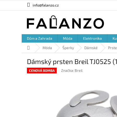
Přejít
info@falanzo.cz
na
obsah
Dům a Zahrada
Móda
Elektronika
Ku
Domů
Móda
Šperky
Dámské
Prst
Dámský prsten Breil TJ0525 (
Značka:
Breil
CENOVÁ BOMBA