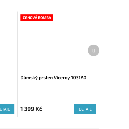
CENOVÁ BOMBA
Další
produkt
Dámský prsten Viceroy 1031A0
1 399 Kč
ETAIL
DETAIL