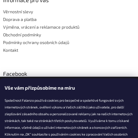
a
Informace pro vás
t
Věrnostní slevy
í
Doprava a platba
Výměna, vrácení a reklamace produktů
Obchodní podmínky
Podmínky ochrany osobních údajů
Kontakt
Facebook
Vše vám přizpůsobíme na míru
Společnost Falanzo používá cookies pro bezpečné a spolehlivé fungování svých
internetových stránek, ověření výkonu a Vašich zážitků jako uživatele, pro další
KONTAKT
zlepšování zásadního obsahu a personalizované reklamy jak na našich internetových
stránkách, tak také na stránkách třetích poskytovatelů. Využíváme k tomu získané
info@falanzo.cz
informace, včetně údajů o užívání internetových stránek a o koncových zařízeních.
Falanzo.cz
Kliknutím na „OK“ souhlasíte s používáním cookies ke zpracování Vašich osobních