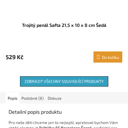
Trojitý penál Safta 21,5 x 10 x 8 cm Šedá
529 Kč
Do košíku
ZOBRAZIT VŠECHNY SOUVISEJÍCÍ PRODUKTY
Popis
Podobné (8)
Diskuze
Detailní popis produktu
Pro naše děti chceme jen to nejlepší, apretovat bychom Vám
chtěli představit
Taštička FC Barcelona Černá,
perfektní pro