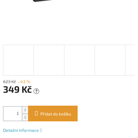
623 Kč
–43 %
349 Kč
?
Měrná
cena:
Přidat do košíku
Detailní informace