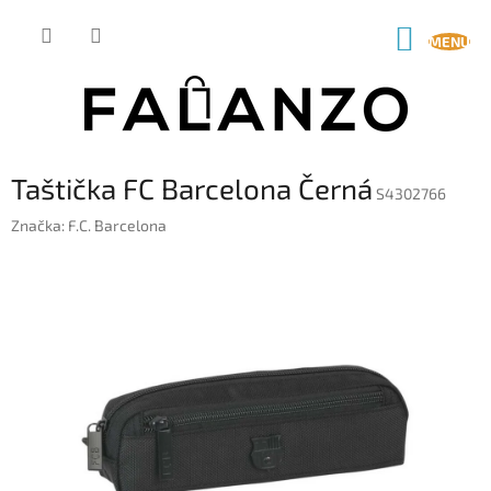
Přejít
na
NÁKUP
obsah
KOŠÍK
Taštička FC Barcelona Černá
S4302766
Značka:
F.C. Barcelona