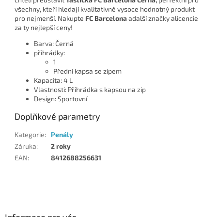
všechny, kteří hledají kvalitativně vysoce hodnotný produkt
pro nejmenší. Nakupte
FC Barcelona
adalší značky alicencie
za ty nejlepší ceny!
Barva: Černá
přihrádky:
1
Přední kapsa se zipem
Kapacita: 4 L
Vlastnosti: Přihrádka s kapsou na zip
Design: Sportovní
Doplňkové parametry
Kategorie
:
Penály
Záruka
:
2 roky
EAN
:
8412688256631
Z
á
p