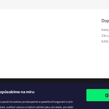
Dop
Kate
Záru
EAN
:
izpůsobíme na míru
o používá cookies pro bezpečné a spolehlivé fungování svých
ánek, ověření výkonu a Vašich zážitků jako uživatele, pro další