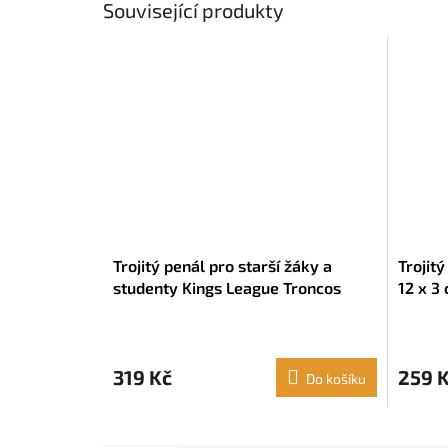
Související produkty
Trojitý penál pro starší žáky a
Trojit
studenty Kings League Troncos
12 x 3
Tmavě zelená (22 x 12 x 3 cm)
319 Kč
259 
Do košíku