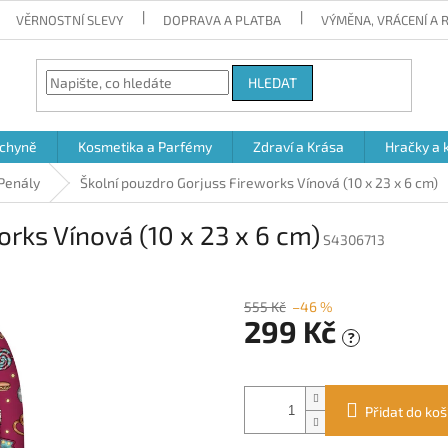
VĚRNOSTNÍ SLEVY
DOPRAVA A PLATBA
VÝMĚNA, VRÁCENÍ A
HLEDAT
chyně
Kosmetika a Parfémy
Zdraví a Krása
Hračky a 
Penály
Školní pouzdro Gorjuss Fireworks Vínová (10 x 23 x 6 cm)
rks Vínová (10 x 23 x 6 cm)
S4306713
555 Kč
–46 %
299 Kč
?
Měrná
cena:
Přidat do koš