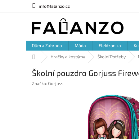
Přejít
info@falanzo.cz
na
obsah
Dům a Zahrada
Móda
Elektronika
Ku
Domů
Hračky a kostýmy
Školní Potřeby
Školní pouzdro Gorjuss Firewo
Značka:
Gorjuss