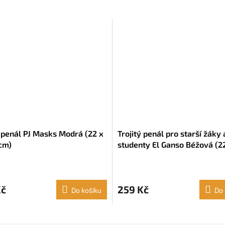
ý penál PJ Masks Modrá (22 x
Trojitý penál pro starší žáky 
 cm)
studenty El Ganso Béžová (22
x 3 cm)
Kč
259 Kč
Do košíku
Do 