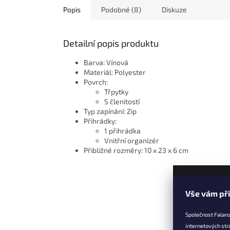
Popis
Podobné (8)
Diskuze
Detailní popis produktu
Barva: Vínová
Materiál: Polyester
Povrch:
Třpytky
S členitostí
Typ zapínání: Zip
Přihrádky:
1 přihrádka
Vnitřní organizér
Přibližné rozměry: 10 x 23 x 6 cm
Z
Vše vám př
á
p
Společnost Falanz
a
internetových str