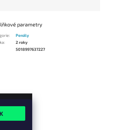
lňkové parametry
gorie
:
Penály
ka
:
2 roky
5018997637227