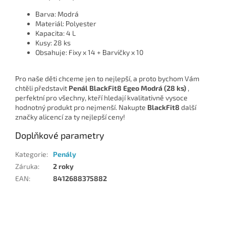
Barva: Modrá
Materiál: Polyester
Kapacita: 4 L
Kusy: 28 ks
Obsahuje: Fixy x 14 + Barvičky x 10
Pro naše děti chceme jen to nejlepší, a proto bychom Vám
chtěli představit
Penál BlackFit8 Egeo Modrá (28 ks)
,
perfektní pro všechny, kteří hledají kvalitativně vysoce
hodnotný produkt pro nejmenší. Nakupte
BlackFit8
další
značky alicencí za ty nejlepší ceny!
Doplňkové parametry
Kategorie
:
Penály
Záruka
:
2 roky
EAN
:
8412688375882
Z
á