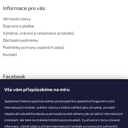
p
a
Informace pro vás
t
Věrnostní slevy
í
Doprava a platba
Výměna, vrácení a reklamace produktů
Obchodní podmínky
Podmínky ochrany osobních údajů
Kontakt
Facebook
Vše vám přizpůsobíme na míru
Společnost Falanzo používá cookies pro bezpečné a spolehlivé fungování svých
internetových stránek, ověření výkonu a Vašich zážitků jako uživatele, pro další
KONTAKT
zlepšování zásadního obsahu a personalizované reklamy jak na našich internetových
stránkách, tak také na stránkách třetích poskytovatelů. Využíváme k tomu získané
info@falanzo.cz
informace, včetně údajů o užívání internetových stránek a o koncových zařízeních.