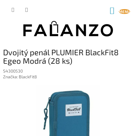
Přejít
na
NÁKUP
obsah
KOŠÍK
Dvojitý penál PLUMIER BlackFit8
Egeo Modrá (28 ks)
S4300530
Značka:
BlackFit8