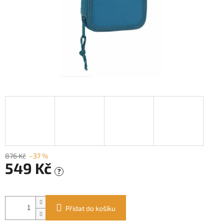
876 Kč
–37 %
549 Kč
?
Měrná
cena:
Přidat do košíku