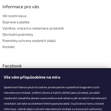
p
a
Informace pro vás
t
Věrnostní slevy
í
Doprava a platba
Výměna, vrácení a reklamace produktů
Obchodní podmínky
Podmínky ochrany osobních údajů
Kontakt
Facebook
Vše vám přizpůsobíme na míru
Společnost Falanzo používá cookies pro bezpečné a spolehlivé fungování svých
internetových stránek, ověření výkonu a Vašich zážitků jako uživatele, pro další
KONTAKT
zlepšování zásadního obsahu a personalizované reklamy jak na našich internetových
stránkách, tak také na stránkách třetích poskytovatelů. Využíváme k tomu získané
info@falanzo.cz
informace, včetně údajů o užívání internetových stránek a o koncových zařízeních.