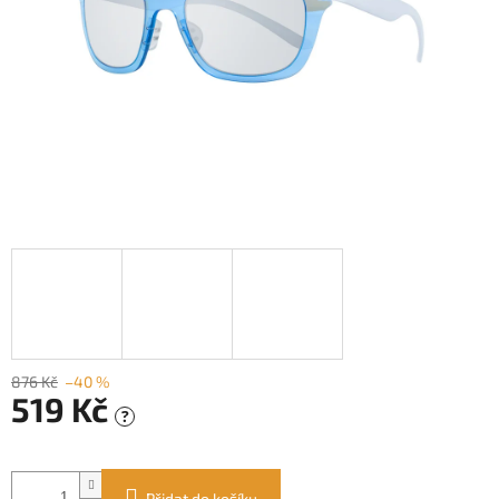
876 Kč
–40 %
519 Kč
?
Měrná
cena:
Přidat do košíku