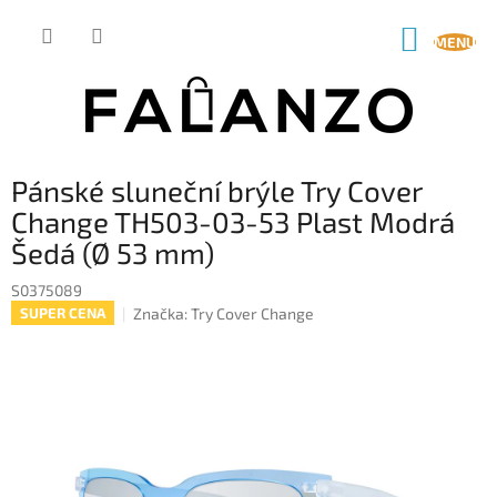
Přejít
na
NÁKUP
obsah
KOŠÍK
Pánské sluneční brýle Try Cover
Change TH503-03-53 Plast Modrá
Šedá (Ø 53 mm)
S0375089
Značka:
Try Cover Change
SUPER CENA