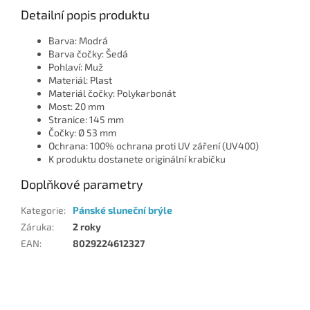
Detailní popis produktu
Barva: Modrá
Barva čočky: Šedá
Pohlaví: Muž
Materiál: Plast
Materiál čočky: Polykarbonát
Most: 20 mm
Stranice: 145 mm
Čočky: Ø 53 mm
Ochrana: 100% ochrana proti UV záření (UV400)
K produktu dostanete originální krabičku
Doplňkové parametry
Kategorie
:
Pánské sluneční brýle
Záruka
:
2 roky
EAN
:
8029224612327
Z
á