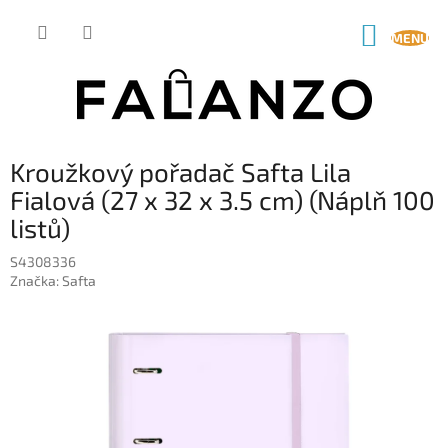
Přejít
na
NÁKUP
obsah
KOŠÍK
Kroužkový pořadač Safta Lila
Fialová (27 x 32 x 3.5 cm) (Náplň 100
listů)
S4308336
Značka:
Safta