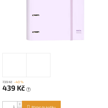
739 Kč
–40 %
439 Kč
?
Měrná
cena:
Přidat do košíku