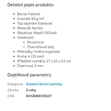
Detailní popis produktu
Barva: Fialová
Gramáž: 80 g/m²
Typ zapínání: Elastické
Materiál: Karton
Obsahuje: Náplň 100 listů
Vlastnosti:
Pevný kryt
Čtverečkové listy
Přihrádky: Vnitřní organizér
Kruhy: 4 (35 mm)
Přibližné rozměry: 27 x 32 x 3.5 cm
Čtvercový: 5 mm
Doplňkové parametry
Kategorie
:
Ostatní školní potřeby
Záruka
:
2 roky
EAN
:
8412688516537
Z