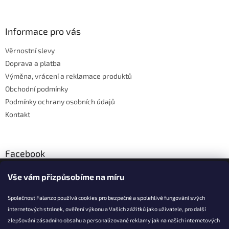
á
p
a
Informace pro vás
t
Věrnostní slevy
í
Doprava a platba
Výměna, vrácení a reklamace produktů
Obchodní podmínky
Podmínky ochrany osobních údajů
Kontakt
Facebook
Vše vám přizpůsobíme na míru
Společnost Falanzo používá cookies pro bezpečné a spolehlivé fungování svých
internetových stránek, ověření výkonu a Vašich zážitků jako uživatele, pro další
KONTAKT
zlepšování zásadního obsahu a personalizované reklamy jak na našich internetových