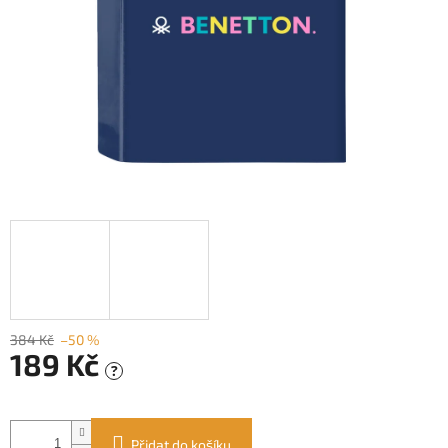
384 Kč
–50 %
189 Kč
?
Měrná
cena:
Přidat do košíku