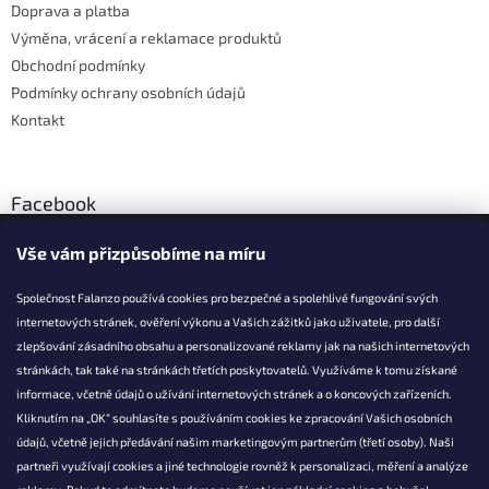
Doprava a platba
Výměna, vrácení a reklamace produktů
Obchodní podmínky
Podmínky ochrany osobních údajů
Kontakt
Facebook
Vše vám přizpůsobíme na míru
Společnost Falanzo používá cookies pro bezpečné a spolehlivé fungování svých
internetových stránek, ověření výkonu a Vašich zážitků jako uživatele, pro další
KONTAKT
zlepšování zásadního obsahu a personalizované reklamy jak na našich internetových
stránkách, tak také na stránkách třetích poskytovatelů. Využíváme k tomu získané
info@falanzo.cz
informace, včetně údajů o užívání internetových stránek a o koncových zařízeních.
Falanzo.cz
Kliknutím na „OK“ souhlasíte s používáním cookies ke zpracování Vašich osobních
FalanzoCZ
údajů, včetně jejich předávání našim marketingovým partnerům (třetí osoby). Naši
partneři využívají cookies a jiné technologie rovněž k personalizaci, měření a analýze