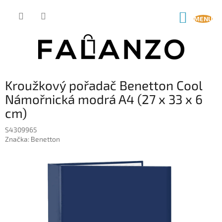
Přejít
na
NÁKUP
obsah
KOŠÍK
Kroužkový pořadač Benetton Cool
Námořnická modrá A4 (27 x 33 x 6
cm)
S4309965
Značka:
Benetton