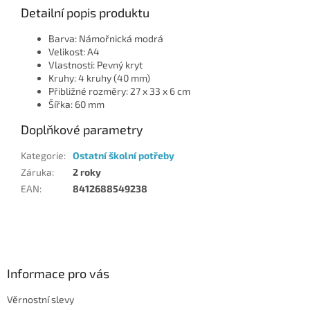
Detailní popis produktu
Barva: Námořnická modrá
Velikost: A4
Vlastnosti: Pevný kryt
Kruhy: 4 kruhy (40 mm)
Přibližné rozměry: 27 x 33 x 6 cm
Šířka: 60 mm
Doplňkové parametry
Kategorie
:
Ostatní školní potřeby
Záruka
:
2 roky
EAN
:
8412688549238
Z
á
p
a
Informace pro vás
t
Věrnostní slevy
í