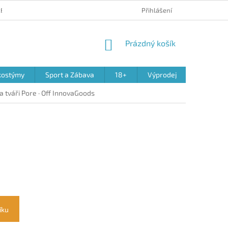
 REKLAMACE PRODUKTŮ
OBCHODNÍ PODMÍNKY
Přihlášení
PODMÍNKY OCHR
NÁKUPNÍ
Prázdný košík
KOŠÍK
kostýmy
Sport a Zábava
18+
Výprodej
na tváři Pore · Off InnovaGoods
íku