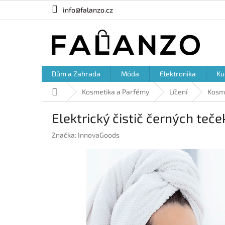
Přejít
info@falanzo.cz
na
obsah
Dům a Zahrada
Móda
Elektronika
Ku
Domů
Kosmetika a Parfémy
Líčení
Kosme
Elektrický čistič černých teče
Značka:
InnovaGoods