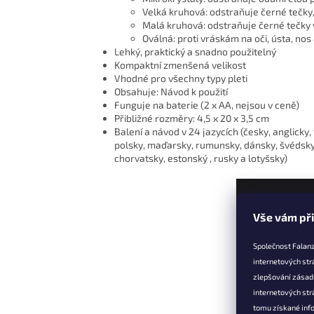
Velká kruhová: odstraňuje černé tečky
Malá kruhová: odstraňuje černé tečky v
Oválná: proti vráskám na oči, ústa, nos 
Lehký, praktický a snadno použitelný
Kompaktní zmenšená velikost
Vhodné pro všechny typy pleti
Obsahuje: Návod k použití
Funguje na baterie (2 x AA, nejsou v ceně)
Přibližné rozměry: 4,5 x 20 x 3,5 cm
Balení a návod v 24 jazycích (česky, anglicky
polsky, maďarsky, rumunsky, dánsky, švédsky, f
chorvatsky, estonský , rusky a lotyšsky)
Z
Vše vám př
á
p
Společnost Falanz
a
internetových str
t
zlepšování zásad
Informac
í
internetových str
Věrnostní 
tomu získané info