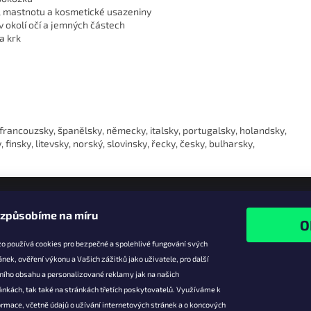
, mastnotu a kosmetické usazeniny
 okolí očí a jemných částech
a krk
, francouzsky, španělsky, německy, italsky, portugalsky, holandsky,
insky, litevsky, norský, slovinsky, řecky, česky, bulharsky,
izpůsobíme na míru
o používá cookies pro bezpečné a spolehlivé fungování svých
ánek, ověření výkonu a Vašich zážitků jako uživatele, pro další
ního obsahu a personalizované reklamy jak na našich
e pro vás
Facebook
ánkách, tak také na stránkách třetích poskytovatelů. Využíváme k
slevy
rmace, včetně údajů o užívání internetových stránek a o koncových