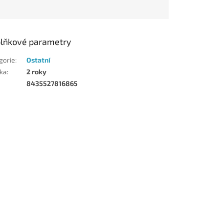
lňkové parametry
gorie
:
Ostatní
ka
:
2 roky
8435527816865