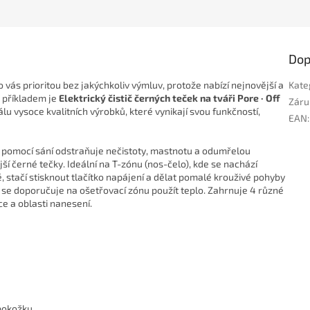
Dop
vás prioritou bez jakýchkoliv výmluv, protože nabízí nejnovější a
Kate
m příkladem je
Elektrický čistič černých teček na tváři Pore · Off
Záru
lu vysoce kvalitních výrobků, které vynikají svou funkčností,
EAN
:
erý pomocí sání odstraňuje nečistoty, mastnotu a odumřelou
jší černé tečky. Ideální na T-zónu (nos-čelo), kde se nachází
, stačí stisknout tlačítko napájení a dělat pomalé krouživé pohyby
ím se doporučuje na ošetřovací zónu použít teplo. Zahrnuje 4 různé
ce a oblasti nanesení.
pokožku