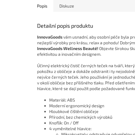
Popis
Diskuze
Detailní popis produktu
InnovaGoods
vám usnadní, aby osobní péče byla pro 
nejlepší výrobky pro krásu, relax a pohodu! Dobrý
InnovaGoods Wellness Beauté!
Objevte širokou šká
efektivitou a inovačním designem.
Účinný elektrický čistič černých teček na tváři, kt
pokožku z obličeje a dokáže odstranit i ty nejodolně
nejvíce černých teček. Jeho používání je jednoduché
v okolí obličeje bez přílišného tlaku. Před ošetřen
hlavice, které se dají použít podle požadované funk
Materiál: ABS
Moderní ergonomický design
Hloubkové čištění obličeje
Přírodní, bez chemických výrobků
Knoflík: On / Off
4 vyměnitelné hlavice:
Mikrokrystaly: odstraňuje odumřelou 