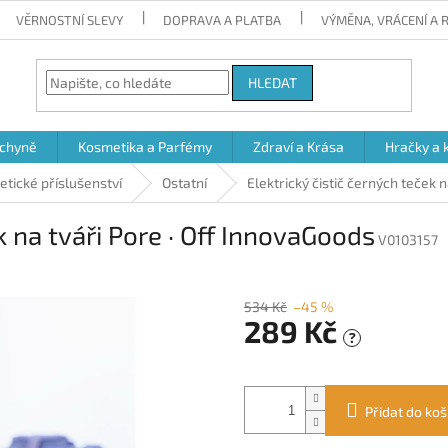
VĚRNOSTNÍ SLEVY
DOPRAVA A PLATBA
VÝMĚNA, VRÁCENÍ A
HLEDAT
chyně
Kosmetika a Parfémy
Zdraví a Krása
Hračky a 
tické příslušenství
Ostatní
Elektrický čistič černých teček 
k na tváři Pore · Off InnovaGoods
V0103157
534 Kč
–45 %
289 Kč
?
Měrná
cena:
Přidat do koš