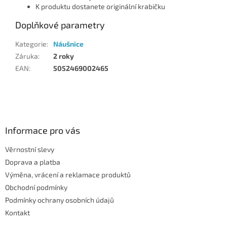
K produktu dostanete originální krabičku
Doplňkové parametry
Kategorie
:
Náušnice
Záruka
:
2 roky
EAN
:
5052469002465
Z
á
p
a
Informace pro vás
t
Věrnostní slevy
í
Doprava a platba
Výměna, vrácení a reklamace produktů
Obchodní podmínky
Podmínky ochrany osobních údajů
Kontakt