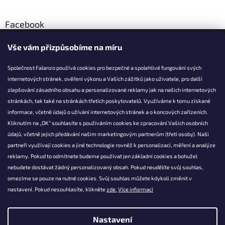
Facebook
Vše vám přizpůsobíme na míru
Společnost Falanzo používá cookies pro bezpečné a spolehlivé fungování svých
internetových stránek, ověření výkonu a Vašich zážitků jako uživatele, pro další
KONTAKT
zlepšování zásadního obsahu a personalizované reklamy jak na našich internetových
stránkách, tak také na stránkách třetích poskytovatelů. Využíváme k tomu získané
info@falanzo.cz
informace, včetně údajů o užívání internetových stránek a o koncových zařízeních.
Falanzo.cz
Kliknutím na „OK“ souhlasíte s používáním cookies ke zpracování Vašich osobních
FalanzoCZ
údajů, včetně jejich předávání našim marketingovým partnerům (třetí osoby). Naši
partneři využívají cookies a jiné technologie rovněž k personalizaci, měření a analýze
reklamy. Pokud to odmítnete budeme používat jen základní cookies a bohužel
nebudete dostávat žádný personalizovaný obsah. Pokud neudělíte svůj souhlas,
omezíme se pouze na nutné cookies. Svůj souhlas můžete kdykoli změnit v
nastavení. Pokud nesouhlasíte, klikněte
zde.
Více informací
Nastavení