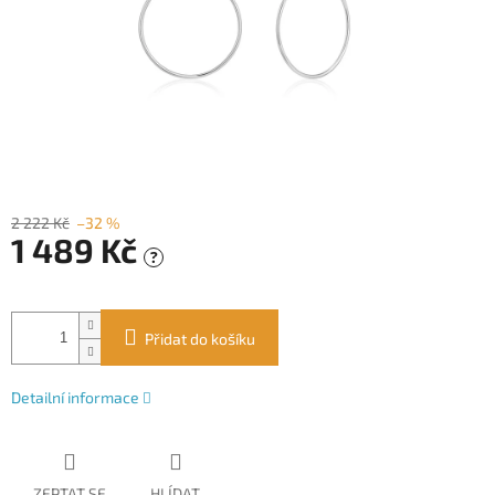
2 222 Kč
–32 %
1 489 Kč
?
Měrná
cena:
Přidat do košíku
Detailní informace
ZEPTAT SE
HLÍDAT