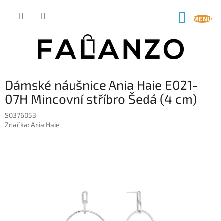
Přejít
na
NÁKUP
obsah
KOŠÍK
Dámské náušnice Ania Haie E021-
07H Mincovní stříbro Šedá (4 cm)
S0376053
Značka:
Ania Haie