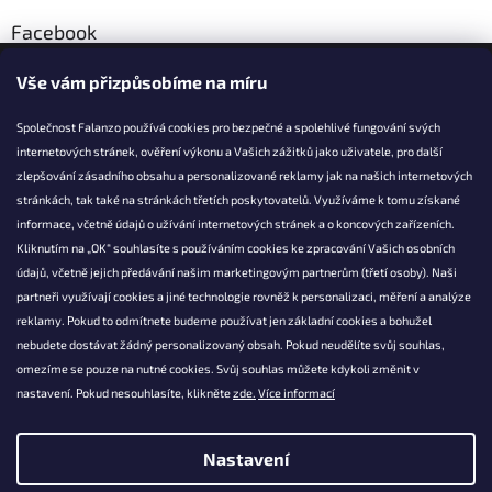
Facebook
Vše vám přizpůsobíme na míru
Společnost Falanzo používá cookies pro bezpečné a spolehlivé fungování svých
internetových stránek, ověření výkonu a Vašich zážitků jako uživatele, pro další
KONTAKT
zlepšování zásadního obsahu a personalizované reklamy jak na našich internetových
stránkách, tak také na stránkách třetích poskytovatelů. Využíváme k tomu získané
info@falanzo.cz
informace, včetně údajů o užívání internetových stránek a o koncových zařízeních.
Falanzo.cz
Kliknutím na „OK“ souhlasíte s používáním cookies ke zpracování Vašich osobních
FalanzoCZ
údajů, včetně jejich předávání našim marketingovým partnerům (třetí osoby). Naši
partneři využívají cookies a jiné technologie rovněž k personalizaci, měření a analýze
reklamy. Pokud to odmítnete budeme používat jen základní cookies a bohužel
nebudete dostávat žádný personalizovaný obsah. Pokud neudělíte svůj souhlas,
omezíme se pouze na nutné cookies. Svůj souhlas můžete kdykoli změnit v
nastavení. Pokud nesouhlasíte, klikněte
zde.
Více informací
Nastavení
Vytvořil Shoptet