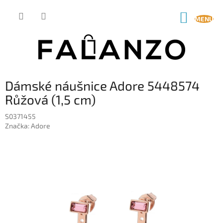
Přejít
na
NÁKUP
obsah
KOŠÍK
Dámské náušnice Adore 5448574
Růžová (1,5 cm)
S0371455
Značka:
Adore