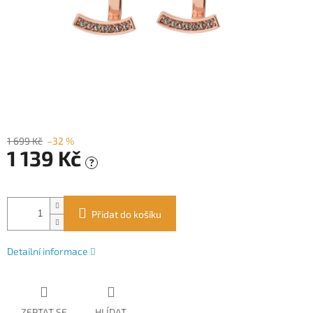
1 699 Kč
–32 %
1 139 Kč
?
Měrná
cena:
Přidat do košíku
Detailní informace
ZEPTAT SE
HLÍDAT