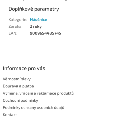
Doplňkové parametry
Kategorie
:
Náušnice
Záruka
:
2 roky
EAN
:
9009654485745
Z
á
p
a
Informace pro vás
t
Věrnostní slevy
í
Doprava a platba
Výměna, vrácení a reklamace produktů
Obchodní podmínky
Podmínky ochrany osobních údajů
Kontakt