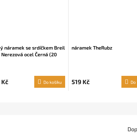
 náramek se srdíčkem Breil
náramek TheRubz
 Nerezová ocel Černá (20
 Kč
519 Kč
Do košíku
Do 
Dop