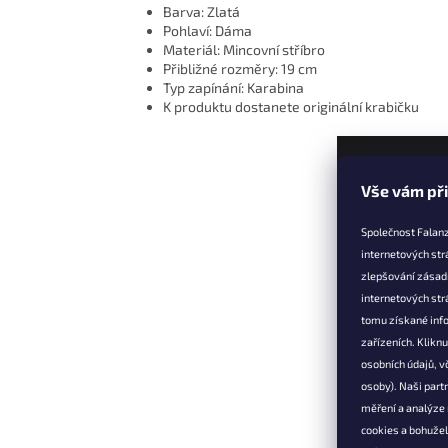
Barva: Zlatá
Pohlaví: Dáma
Materiál: Mincovní stříbro
Přibližné rozměry: 19 cm
Typ zapínání: Karabina
K produktu dostanete originální krabičku
Z
Vše vám př
á
p
Společnost Falanz
a
internetových str
t
zlepšování zásad
Informac
í
internetových str
Věrnostní 
tomu získané info
zařízeních. Klikn
Doprava a 
osobních údajů, v
Výměna, vr
osoby). Naši partn
reklamace
měření a analýze
Obchodní 
cookies a bohuže
Podmínky 