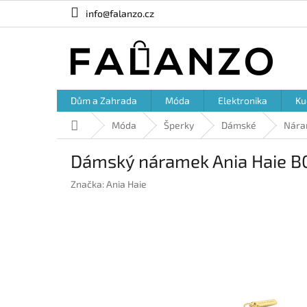
Přejít
info@falanzo.cz
na
obsah
Dům a Zahrada
Móda
Elektronika
Ku
Domů
Móda
Šperky
Dámské
Nára
Dámský náramek Ania Haie B0
Značka:
Ania Haie