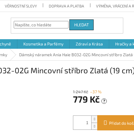
VĚRNOSTNÍ SLEVY
DOPRAVA A PLATBA
VÝMĚNA, VRÁCENÍ A
HLEDAT
chyně
Kosmetika a Parfémy
Zdraví a Krása
Hračky a 
mky
Dámský náramek Ania Haie B032-02G Mincovní stříbro Zlatá 
32-02G Mincovní stříbro Zlatá (19 cm
1 247 Kč
–37 %
779 Kč
?
Měrná
cena:
Přidat do koš