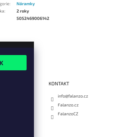
gorie
:
Náramky
ka
:
2 roky
5052469006142
KONTAKT
info@falanzo.cz
Falanzo.cz
FalanzoCZ