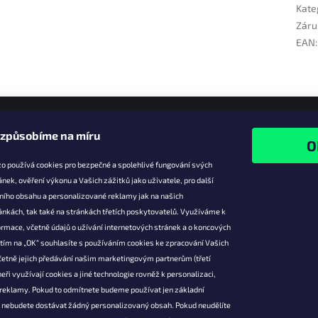
Kate
Záru
EAN
:
izpůsobíme na míru
o používá cookies pro bezpečné a spolehlivé fungování svých
ánek, ověření výkonu a Vašich zážitků jako uživatele, pro další
ního obsahu a personalizované reklamy jak na našich
e pro vás
Facebook
ánkách, tak také na stránkách třetích poskytovatelů. Využíváme k
slevy
rmace, včetně údajů o užívání internetových stránek a o koncových
utím na „OK“ souhlasíte s používáním cookies ke zpracování Vašich
platba
četně jejich předávání našim marketingovým partnerům (třetí
ácení a
eři využívají cookies a jiné technologie rovněž k personalizaci,
 produktů
 reklamy. Pokud to odmítnete budeme používat jen základní
podmínky
l nebudete dostávat žádný personalizovaný obsah. Pokud neudělíte
ochrany osobních