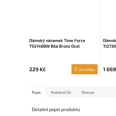
Dámský náramek Time Force
Dámský
TS5148BW Bílá Bronz Ocel
TJ2730
cm)
229 Kč
1 069
Do košíku
Popis
Podobné (8)
Diskuze
Detailní popis produktu