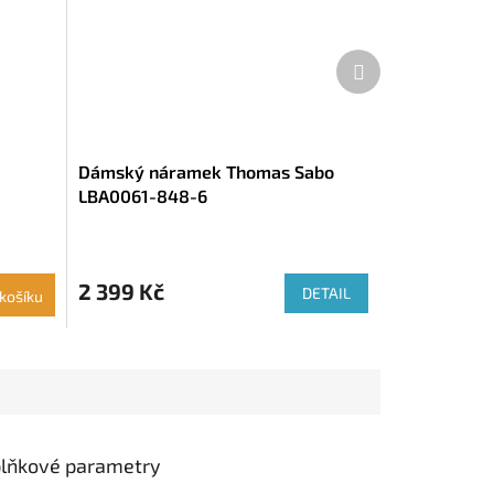
Další
produkt
Dámský náramek Thomas Sabo
LBA0061-848-6
2 399 Kč
DETAIL
košíku
lňkové parametry