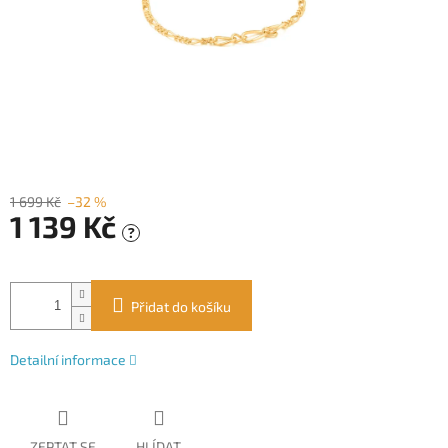
1 699 Kč
–32 %
1 139 Kč
?
Měrná
cena:
Přidat do košíku
Detailní informace
ZEPTAT SE
HLÍDAT