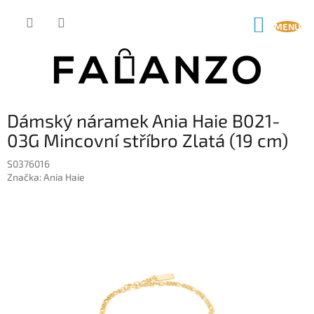
Přejít
na
NÁKUP
obsah
KOŠÍK
Dámský náramek Ania Haie B021-
03G Mincovní stříbro Zlatá (19 cm)
S0376016
Značka:
Ania Haie