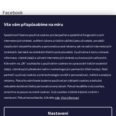
Facebook
Vše vám přizpůsobíme na míru
Společnost Falanzo používá cookies pro bezpečné a spolehlivé fungování svých
internetových stránek, ověření výkonu a Vašich zážitků jako uživatele, pro další
KONTAKT
zlepšování zásadního obsahu a personalizované reklamy jak na našich internetových
stránkách, tak také na stránkách třetích poskytovatelů. Využíváme k tomu získané
info@falanzo.cz
informace, včetně údajů o užívání internetových stránek a o koncových zařízeních.
Falanzo.cz
Kliknutím na „OK“ souhlasíte s používáním cookies ke zpracování Vašich osobních
FalanzoCZ
údajů, včetně jejich předávání našim marketingovým partnerům (třetí osoby). Naši
partneři využívají cookies a jiné technologie rovněž k personalizaci, měření a analýze
reklamy. Pokud to odmítnete budeme používat jen základní cookies a bohužel
nebudete dostávat žádný personalizovaný obsah. Pokud neudělíte svůj souhlas,
omezíme se pouze na nutné cookies. Svůj souhlas můžete kdykoli změnit v
nastavení. Pokud nesouhlasíte, klikněte
zde.
Více informací
Nastavení