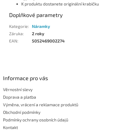
K produktu dostanete originální krabičku
Doplňkové parametry
Kategorie
:
Náramky
Záruka
:
2 roky
EAN
:
5052469002274
Z
á
p
a
Informace pro vás
t
Věrnostní slevy
í
Doprava a platba
Výměna, vrácení a reklamace produktů
Obchodní podmínky
Podmínky ochrany osobních údajů
Kontakt