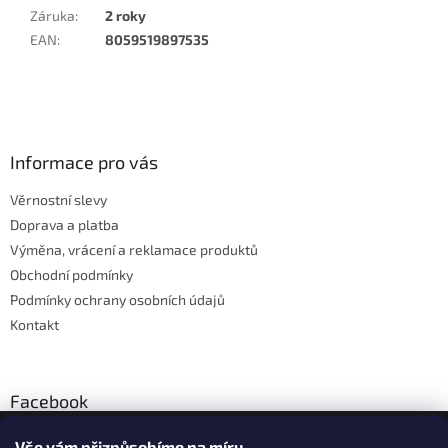
Záruka
:
2 roky
EAN
:
8059519897535
Z
á
p
a
Informace pro vás
t
Věrnostní slevy
í
Doprava a platba
Výměna, vrácení a reklamace produktů
Obchodní podmínky
Podmínky ochrany osobních údajů
Kontakt
Facebook
Vše vám přizpůsobíme na míru