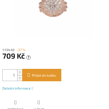
1 134 Kč
–37 %
709 Kč
?
Měrná
cena:
Přidat do košíku
Detailní informace