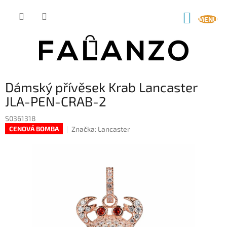
Přejít
na
NÁKUP
obsah
KOŠÍK
Dámský přívěsek Krab Lancaster
JLA-PEN-CRAB-2
S0361318
Značka:
Lancaster
CENOVÁ BOMBA