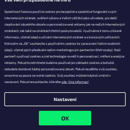
Společnost Falanzo používá cookies pro bezpečné a spolehlivé fungování svých
internetových stránek, ověření výkonu a Vašich zážitků jako uživatele, pro další
KONTAKT
zlepšování zásadního obsahu a personalizované reklamy jak na našich internetových
stránkách, tak také na stránkách třetích poskytovatelů. Využíváme k tomu získané
info@falanzo.cz
informace, včetně údajů o užívání internetových stránek a o koncových zařízeních.
Falanzo.cz
Kliknutím na „OK“ souhlasíte s používáním cookies ke zpracování Vašich osobních
FalanzoCZ
údajů, včetně jejich předávání našim marketingovým partnerům (třetí osoby). Naši
partneři využívají cookies a jiné technologie rovněž k personalizaci, měření a analýze
reklamy. Pokud to odmítnete budeme používat jen základní cookies a bohužel
nebudete dostávat žádný personalizovaný obsah. Pokud neudělíte svůj souhlas,
omezíme se pouze na nutné cookies. Svůj souhlas můžete kdykoli změnit v
nastavení. Pokud nesouhlasíte, klikněte
zde.
Více informací
Nastavení
Vytvořil Shoptet
Copyright 2026
Falanzo.cz
. Všechna práva vyhrazena.