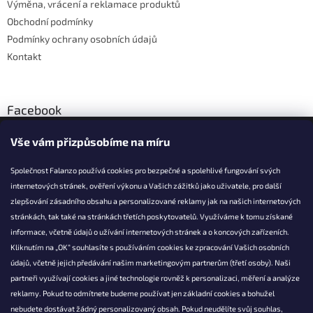
Výměna, vrácení a reklamace produktů
Obchodní podmínky
Podmínky ochrany osobních údajů
Kontakt
Facebook
Vše vám přizpůsobíme na míru
Společnost Falanzo používá cookies pro bezpečné a spolehlivé fungování svých
internetových stránek, ověření výkonu a Vašich zážitků jako uživatele, pro další
KONTAKT
zlepšování zásadního obsahu a personalizované reklamy jak na našich internetových
stránkách, tak také na stránkách třetích poskytovatelů. Využíváme k tomu získané
info@falanzo.cz
informace, včetně údajů o užívání internetových stránek a o koncových zařízeních.
Falanzo.cz
Kliknutím na „OK“ souhlasíte s používáním cookies ke zpracování Vašich osobních
FalanzoCZ
údajů, včetně jejich předávání našim marketingovým partnerům (třetí osoby). Naši
partneři využívají cookies a jiné technologie rovněž k personalizaci, měření a analýze
reklamy. Pokud to odmítnete budeme používat jen základní cookies a bohužel
nebudete dostávat žádný personalizovaný obsah. Pokud neudělíte svůj souhlas,