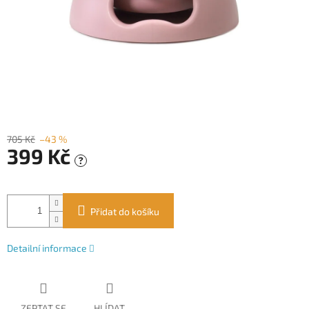
705 Kč
–43 %
399 Kč
?
Měrná
cena:
Přidat do košíku
Detailní informace
ZEPTAT SE
HLÍDAT