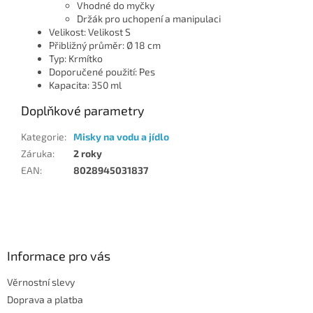
Vhodné do myčky
Držák pro uchopení a manipulaci
Velikost: Velikost S
Přibližný průměr: Ø 18 cm
Typ: Krmítko
Doporučené použití: Pes
Kapacita: 350 ml
Doplňkové parametry
Kategorie
:
Misky na vodu a jídlo
Záruka
:
2 roky
EAN
:
8028945031837
Z
á
p
a
Informace pro vás
t
Věrnostní slevy
í
Doprava a platba