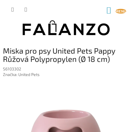
Přejít
na
NÁKUP
obsah
KOŠÍK
Miska pro psy United Pets Pappy
Růžová Polypropylen (Ø 18 cm)
S6103302
Značka:
United Pets