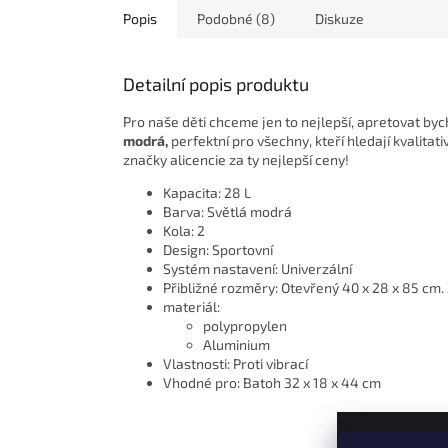
Popis
Podobné (8)
Diskuze
Detailní popis produktu
Pro naše děti chceme jen to nejlepší, apretovat by
modrá,
perfektní pro všechny, kteří hledají kvalit
značky alicencie za ty nejlepší ceny!
Kapacita: 28 L
Barva: Světlá modrá
Kola: 2
Design: Sportovní
Systém nastavení: Univerzální
Přibližné rozměry: Otevřený 40 x 28 x 85 cm. 
materiál:
polypropylen
Aluminium
Vlastnosti: Proti vibrací
Vhodné pro: Batoh 32 x 18 x 44 cm