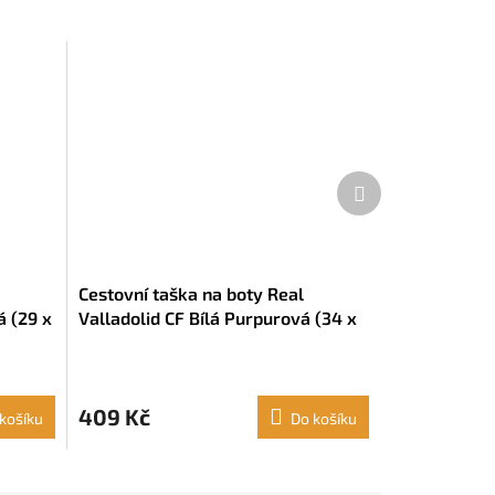
Další
produkt
Cestovní taška na boty Real
 (29 x
Valladolid CF Bílá Purpurová (34 x
15 x 14 cm)
409 Kč
košíku
Do košíku