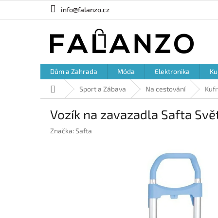
Přejít
info@falanzo.cz
na
obsah
Dům a Zahrada
Móda
Elektronika
Ku
Domů
Sport a Zábava
Na cestování
Kufr
Vozík na zavazadla Safta Svě
Značka:
Safta