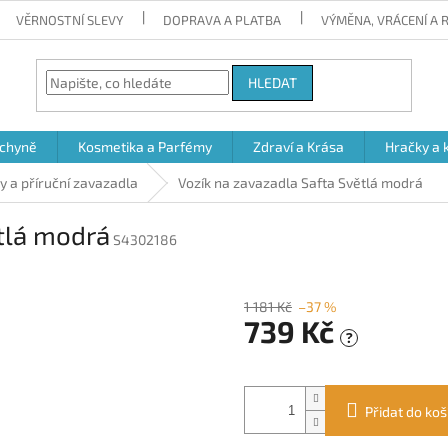
VĚRNOSTNÍ SLEVY
DOPRAVA A PLATBA
VÝMĚNA, VRÁCENÍ A
HLEDAT
chyně
Kosmetika a Parfémy
Zdraví a Krása
Hračky a 
y a příruční zavazadla
Vozík na zavazadla Safta Světlá modrá
tlá modrá
S4302186
1 181 Kč
–37 %
739 Kč
?
Měrná
cena:
Přidat do koš