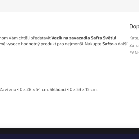
Dop
chom Vám chtěli představit
Vozík na zavazadla Safta Světlá
Kate
ativně vysoce hodnotný produkt pro nejmenší. Nakupte
Safta
a další
Záru
EAN
:
Zavřeno 40 x 28 x 54 cm. Skládací 40 x 53 x 15 cm.