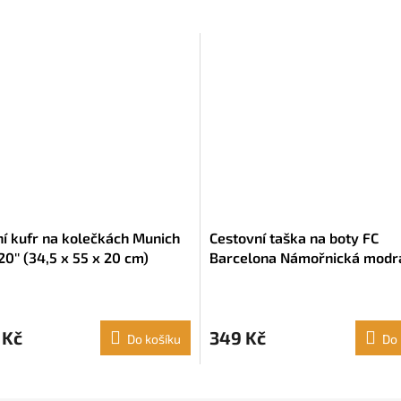
ní kufr na kolečkách Munich
Cestovní taška na boty FC
0'' (34,5 x 55 x 20 cm)
Barcelona Námořnická modrá
15 x 14 cm)
 Kč
349 Kč
Do košíku
Do 