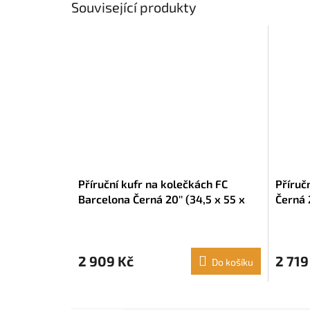
Související produkty
Příruční kufr na kolečkách FC
Příruč
Barcelona Černá 20'' (34,5 x 55 x
Černá 2
20 cm)
2 909 Kč
2 719
Do košíku