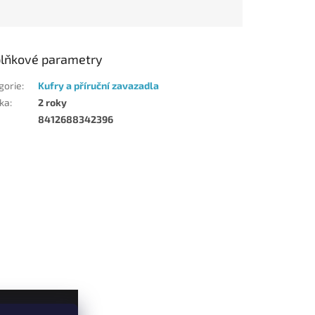
lňkové parametry
gorie
:
Kufry a příruční zavazadla
ka
:
2 roky
8412688342396