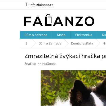
Přejít
info@falanzo.cz
na
obsah
Dům a Zahrada
Móda
Elektronika
Ku
Domů
Dům a Zahrada
Domácí zvířata
H
Zmrazitelná žvýkací hračka p
Značka:
InnovaGoods