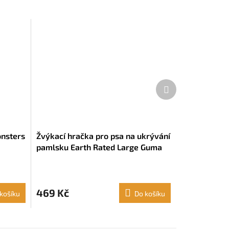
Další
produkt
onsters
Žvýkací hračka pro psa na ukrývání
pamlsku Earth Rated Large Guma
Zelená (Velikost L)
469 Kč
košíku
Do košíku