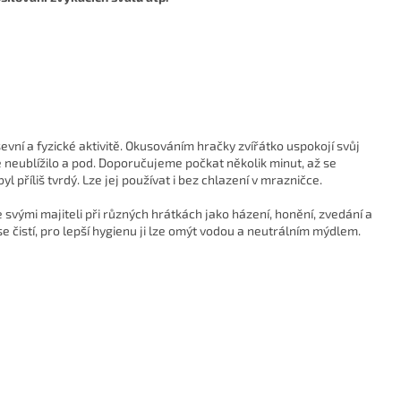
evní a fyzické aktivitě. Okusováním hračky zvířátko uspokojí svůj
hře neublížilo a pod. Doporučujeme počkat několik minut, až se
l příliš tvrdý. Lze jej používat i bez chlazení v mrazničce.
svými majiteli při různých hrátkách jako házení, honění, zvedání a
e čistí, pro lepší hygienu ji lze omýt vodou a neutrálním mýdlem.