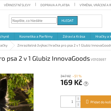
VĚRNOSTNÍ SLEVY
DOPRAVA A PLATBA
VÝMĚNA, VRÁCENÍ A
HLEDAT
chyně
Kosmetika a Parfémy
Zdraví a Krása
Hračky a 
račky
Zmrazitelná žvýkací hračka pro psa 2 v 1 Glubiz InnovaGood
ro psa 2 v 1 Glubiz InnovaGoods
V0103697
347 Kč
–51 %
169 Kč
?
Měrná
cena:
Přidat do koš