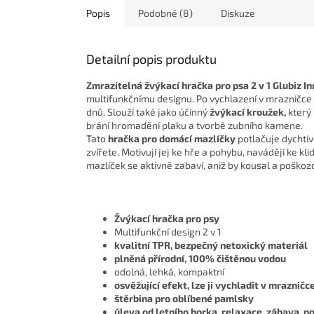
Popis
Podobné (8)
Diskuze
Detailní popis produktu
Zmrazitelná žvýkací hračka pro psa 2 v 1 Glubiz 
multifunkčnímu designu. Po vychlazení v mrazničce 
dnů. Slouží také jako účinný
žvýkací kroužek,
který 
brání hromadění plaku a tvorbě zubního kamene.
Tato
hračka pro domácí mazlíčky
potlačuje dychtivo
zvířete. Motivují jej ke hře a pohybu, navádějí ke k
mazlíček se aktivně zabaví, aniž by kousal a poško
Žvýkací hračka pro psy
Multifunkční design 2 v 1
kvalitní TPR, bezpečný netoxický materiál
plněná přírodní, 100% čištěnou vodou
odolná, lehká, kompaktní
osvěžující efekt, lze ji vychladit v mrazničc
štěrbina pro oblíbené pamlsky
úleva od letního horka, relaxace, zábava, p