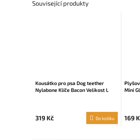
Související produkty
Kousátko pro psa Dog teether
Plyšov
Nylabone Klíče Bacon Velikost L
Mini G
Nylon Termoplast Štěňátka
Guma
319 Kč
169 K
Do košíku