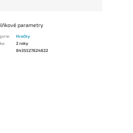
lňkové parametry
gorie
:
Hračky
ka
:
2 roky
8435527824822