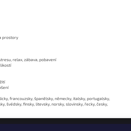
a prostory
stresu, relax, zábava, pobavení
ikostí
ití
ášení
licky, francouzsky, španělsky, německy, italsky, portugalsky,
 švédsky, finsky, litevsky, norsky, slovinsky, řecky, česky,