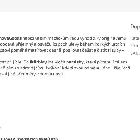
Dop
InnovaGoods
nabízí vašim mazlíčkům řadu výhod díky originálnímu
Kate
dodává příjemný a osvěžující pocit úlevy během horkých letních
Záru
psovi pomáhá masírovat dásně, posilovat čelist a čistit si zuby –
EAN
:
st při jídle. Do
štěrbiny
lze vložit
pamlsky,
které přitahují zájem
lidnějšímu a zdravějšímu žvýkání, kdy si svou odměnu lépe užije. Váš
zoval jiné předměty v domácnosti.
e
osilování žvýkacích svalů atp.