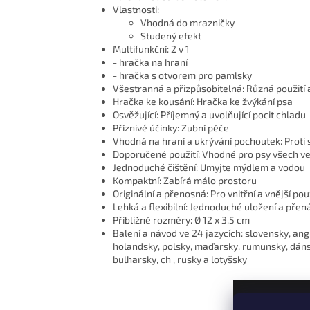
Vlastnosti:
Vhodná do mrazničky
Studený efekt
Multifunkční: 2 v 1
- hračka na hraní
- hračka s otvorem pro pamlsky
Všestranná a přizpůsobitelná: Různá použití 
Hračka ke kousání: Hračka ke žvýkání psa
Osvěžující: Příjemný a uvolňující pocit chladu
Příznivé účinky: Zubní péče
Vhodná na hraní a ukrývání pochoutek: Proti 
Doporučené použití: Vhodné pro psy všech vel
Jednoduché čištění: Umyjte mýdlem a vodou
Kompaktní: Zabírá málo prostoru
Originální a přenosná: Pro vnitřní a vnější použ
Lehká a flexibilní: Jednoduché uložení a přen
Přibližné rozměry: Ø 12 x 3,5 cm
Balení a návod ve 24 jazycích: slovensky, ang
holandsky, polsky, maďarsky, rumunsky, dánsky,
bulharsky, ch , rusky a lotyšsky
Z