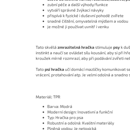
zubní péče a další výhody/funkce
vytváří správné žvýkací návyky
přispívá k fyzické i duševní pohodě zvířete
snadné čištění, omyvatelná mýdlem a vodou
je možné ji používat uvnitř i venku
Tato skvělá
zmrazitelná hračka
stimuluje
psy
k duš
instinkt a naučí se ovládat sílu kousání, aby si při 
kroužek mírně rozmrazí, aby při podávání zvířeti neby
Tato
psí hračka
učí domácí mazlíčky komunikovat se 
vrácení, protahování atp. Je velmi odolná a snadno s
Materiál: TPR
Barva: Modrá
Moderní design: Inovativní a funkční
Typ: Hračka pro psa
Robustní a odolná: Kvalitní materiály
Plněná vodou: Je netoxická