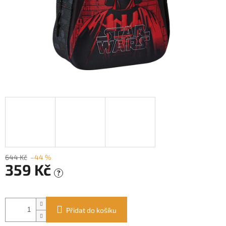
644 Kč
–44 %
359 Kč
?
Měrná
cena:
Přidat do košíku