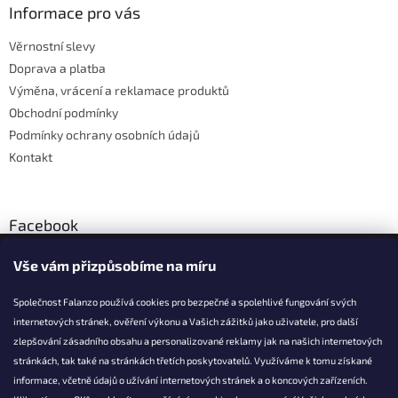
a
Informace pro vás
t
Věrnostní slevy
í
Doprava a platba
Výměna, vrácení a reklamace produktů
Obchodní podmínky
Podmínky ochrany osobních údajů
Kontakt
Facebook
Vše vám přizpůsobíme na míru
Společnost Falanzo používá cookies pro bezpečné a spolehlivé fungování svých
internetových stránek, ověření výkonu a Vašich zážitků jako uživatele, pro další
KONTAKT
zlepšování zásadního obsahu a personalizované reklamy jak na našich internetových
stránkách, tak také na stránkách třetích poskytovatelů. Využíváme k tomu získané
info@falanzo.cz
informace, včetně údajů o užívání internetových stránek a o koncových zařízeních.
Falanzo.cz