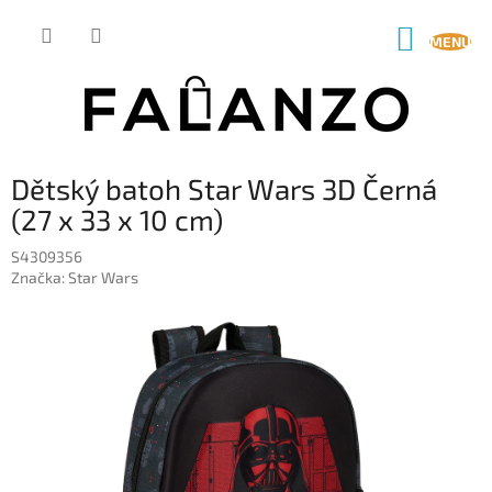
Přejít
na
NÁKUP
obsah
KOŠÍK
Dětský batoh Star Wars 3D Černá
(27 x 33 x 10 cm)
S4309356
Značka:
Star Wars