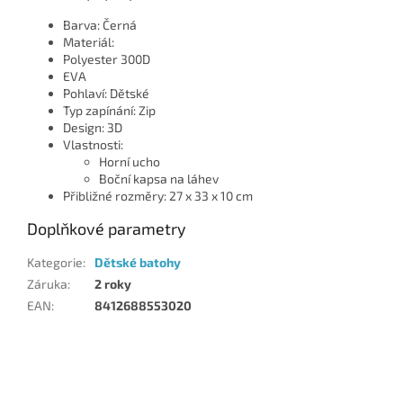
Barva: Černá
Materiál:
Polyester 300D
EVA
Pohlaví: Dětské
Typ zapínání: Zip
Design: 3D
Vlastnosti:
Horní ucho
Boční kapsa na láhev
Přibližné rozměry: 27 x 33 x 10 cm
Doplňkové parametry
Kategorie
:
Dětské batohy
Záruka
:
2 roky
EAN
:
8412688553020
Z
á
p