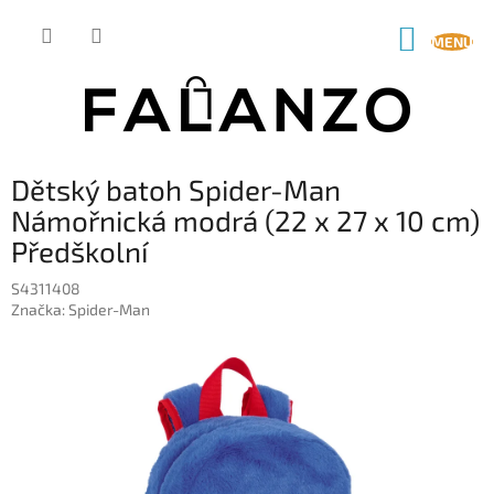
Přejít
na
NÁKUP
obsah
KOŠÍK
Dětský batoh Spider-Man
Námořnická modrá (22 x 27 x 10 cm)
Předškolní
S4311408
Značka:
Spider-Man