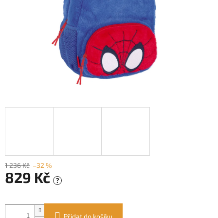
1 236 Kč
–32 %
829 Kč
?
Měrná
cena:
Přidat do košíku