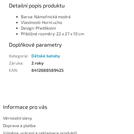
Detailní popis produktu
Barva: Námořnická modrá
Vlastnosti: Horní ucho
Design: Předškolní
Přibližné rozměry: 22 x 27 x 10 cm
Doplňkové parametry
Kategorie
:
Dětské batohy
Záruka
:
2 roky
EAN
:
8412688589425
Z
á
p
a
Informace pro vás
t
Věrnostní slevy
í
Doprava a platba
Výměna, vrácení a reklamace produktů