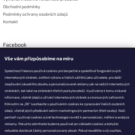
Obchodní podmínky
Podmínky ochrany osobních údajů
Kontakt
Facebook
Vše vám přizpůsobíme na míru
Společnost Falanzo používá cookies pro bezpečné a spolehlivé fungování svých
internetových stránek, ověření výkonu a Vašich zážitků jako uživatele, pro další
KONTAKT
zlepšování zásadního obsahu a personalizované reklamy jak na našich internetových
stránkách, tak také na stránkách třetích poskytovatelů. Využíváme k tomu získané
info@falanzo.cz
informace, včetně údajů o užívání internetových stránek a o koncových zařízeních.
Falanzo.cz
Kliknutím na „OK“ souhlasíte s používáním cookies ke zpracování Vašich osobních
FalanzoCZ
údajů, včetně jejich předávání našim marketingovým partnerům (třetí osoby). Naši
partneři využívají cookies a jiné technologie rovněž k personalizaci, měření a analýze
reklamy. Pokud to odmítnete budeme používat jen základní cookies a bohužel
nebudete dostávat žádný personalizovaný obsah. Pokud neudělíte svůj souhlas,