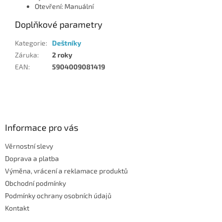
Otevření: Manuální
Doplňkové parametry
Kategorie
:
Deštníky
Záruka
:
2 roky
EAN
:
5904009081419
Z
á
p
a
Informace pro vás
t
Věrnostní slevy
í
Doprava a platba
Výměna, vrácení a reklamace produktů
Obchodní podmínky
Podmínky ochrany osobních údajů
Kontakt