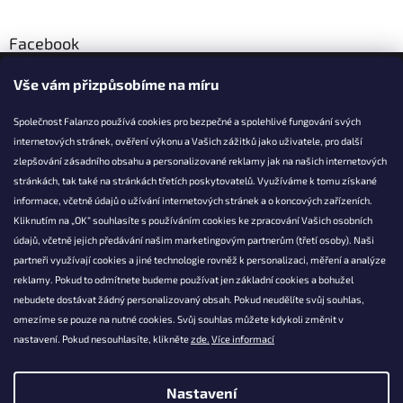
Facebook
Vše vám přizpůsobíme na míru
Společnost Falanzo používá cookies pro bezpečné a spolehlivé fungování svých
internetových stránek, ověření výkonu a Vašich zážitků jako uživatele, pro další
KONTAKT
zlepšování zásadního obsahu a personalizované reklamy jak na našich internetových
stránkách, tak také na stránkách třetích poskytovatelů. Využíváme k tomu získané
info@falanzo.cz
informace, včetně údajů o užívání internetových stránek a o koncových zařízeních.
Falanzo.cz
Kliknutím na „OK“ souhlasíte s používáním cookies ke zpracování Vašich osobních
FalanzoCZ
údajů, včetně jejich předávání našim marketingovým partnerům (třetí osoby). Naši
partneři využívají cookies a jiné technologie rovněž k personalizaci, měření a analýze
reklamy. Pokud to odmítnete budeme používat jen základní cookies a bohužel
nebudete dostávat žádný personalizovaný obsah. Pokud neudělíte svůj souhlas,
omezíme se pouze na nutné cookies. Svůj souhlas můžete kdykoli změnit v
nastavení. Pokud nesouhlasíte, klikněte
zde.
Více informací
Nastavení