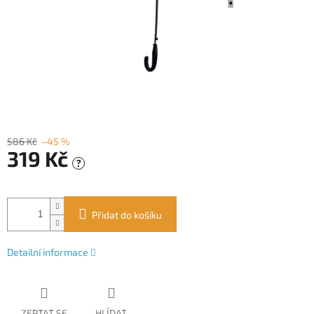
586 Kč
–45 %
319 Kč
?
Měrná
cena:
Přidat do košíku
Detailní informace
ZEPTAT SE
HLÍDAT