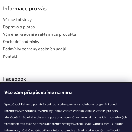
p
a
Informace pro vás
t
Věrnostní slevy
í
Doprava a platba
Výměna, vrácení a reklamace produktů
Obchodní podmínky
Podmínky ochrany osobních údajů
Kontakt
Facebook
Vše vám přizpůsobíme na míru
Společnost Falanzo používá cookies pro bezpečné a spolehlivé fungování svých
internetových stránek, ověření výkonu a Vašich zážitků jako uživatele, pro další
KONTAKT
zlepšování zásadního obsahu a personalizované reklamy jak na našich internetových
stránkách, tak také na stránkách třetích poskytovatelů. Využíváme k tomu získané
info@falanzo.cz
informace, včetně údajů o užívání internetových stránek a o koncových zařízeních.