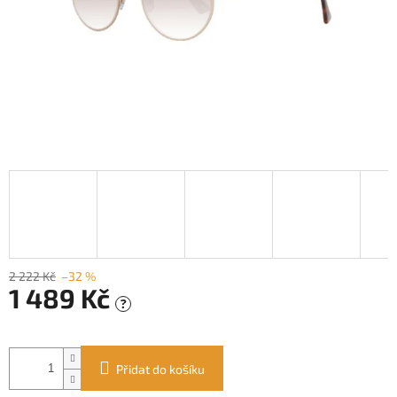
2 222 Kč
–32 %
1 489 Kč
?
Měrná
cena:
Přidat do košíku