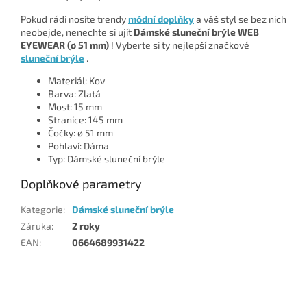
Pokud rádi nosíte trendy
módní doplňky
a váš styl se bez nich
neobejde, nenechte si ujít
Dámské sluneční brýle WEB
EYEWEAR (ø 51 mm)
! Vyberte si ty nejlepší značkové
sluneční brýle
.
Materiál: Kov
Barva: Zlatá
Most: 15 mm
Stranice: 145 mm
Čočky: ø 51 mm
Pohlaví: Dáma
Typ: Dámské sluneční brýle
Doplňkové parametry
Kategorie
:
Dámské sluneční brýle
Záruka
:
2 roky
EAN
:
0664689931422
Z
á