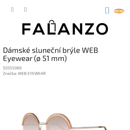
Přejít
na
NÁKUP
obsah
KOŠÍK
Dámské sluneční brýle WEB
Eyewear (ø 51 mm)
S0355086
Značka:
WEB EYEWEAR