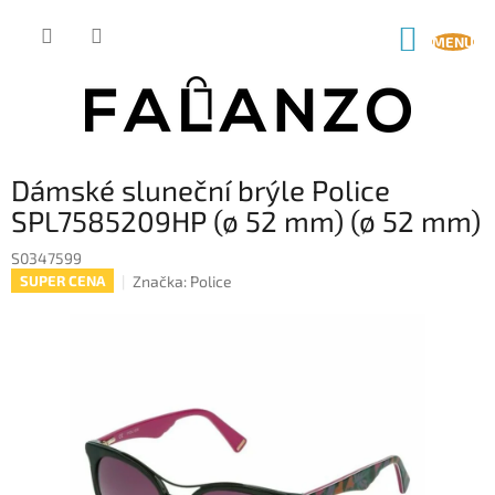
Přejít
na
NÁKUP
obsah
KOŠÍK
Dámské sluneční brýle Police
SPL7585209HP (ø 52 mm) (ø 52 mm)
S0347599
Značka:
Police
SUPER CENA