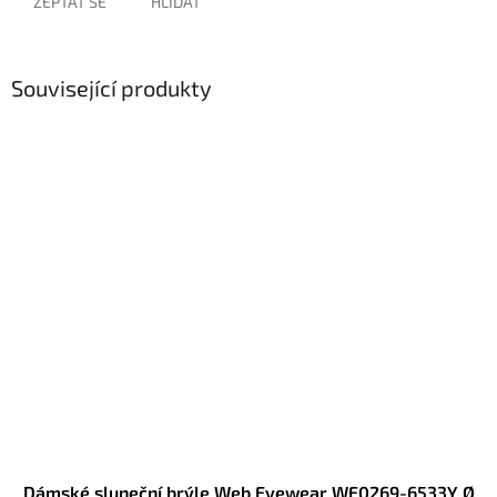
ZEPTAT SE
HLÍDAT
Související produkty
Dámské sluneční brýle Web Eyewear WE0269-6533Y Ø