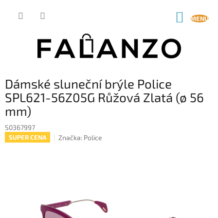
Přejít
na
NÁKUP
obsah
KOŠÍK
Dámské sluneční brýle Police
SPL621-56Z05G Růžová Zlatá (ø 56
mm)
S0367997
Značka:
Police
SUPER CENA