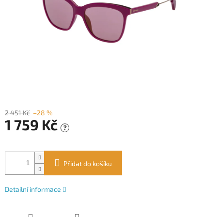
2 451 Kč
–28 %
1 759 Kč
?
Měrná
cena:
Přidat do košíku
Detailní informace