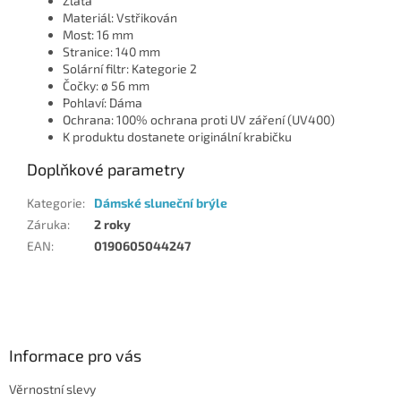
Zlatá
Materiál: Vstřikován
Most: 16 mm
Stranice: 140 mm
Solární filtr: Kategorie 2
Čočky: ø 56 mm
Pohlaví: Dáma
Ochrana: 100% ochrana proti UV záření (UV400)
K produktu dostanete originální krabičku
Doplňkové parametry
Kategorie
:
Dámské sluneční brýle
Záruka
:
2 roky
EAN
:
0190605044247
Z
á
p
a
Informace pro vás
t
Věrnostní slevy
í