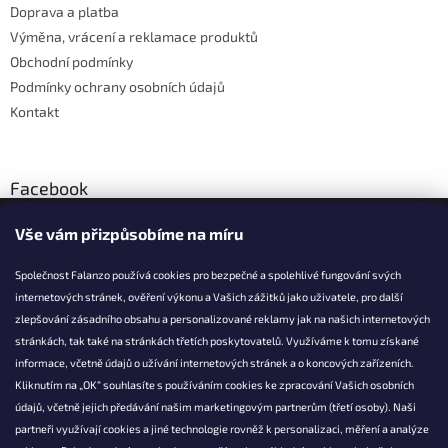
Doprava a platba
Výměna, vrácení a reklamace produktů
Obchodní podmínky
Podmínky ochrany osobních údajů
Kontakt
Facebook
Vše vám přizpůsobíme na míru
Společnost Falanzo používá cookies pro bezpečné a spolehlivé fungování svých
internetových stránek, ověření výkonu a Vašich zážitků jako uživatele, pro další
KONTAKT
zlepšování zásadního obsahu a personalizované reklamy jak na našich internetových
stránkách, tak také na stránkách třetích poskytovatelů. Využíváme k tomu získané
info@falanzo.cz
informace, včetně údajů o užívání internetových stránek a o koncových zařízeních.
Falanzo.cz
Kliknutím na „OK“ souhlasíte s používáním cookies ke zpracování Vašich osobních
FalanzoCZ
údajů, včetně jejich předávání našim marketingovým partnerům (třetí osoby). Naši
partneři využívají cookies a jiné technologie rovněž k personalizaci, měření a analýze