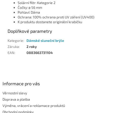
Solární filtr: Kategorie 2
Čočky: ø 56 mm
Pohlaví: Dáma
Ochrana: 100% ochrana proti UV záření (UV400)
K produktu dostanete originální krabičku
Doplňkové parametry
Kategorie
:
Dámské sluneční brýle
Záruka
:
2 roky
EAN
:
0883663731104
Z
á
p
a
Informace pro vás
t
Věrnostní slevy
í
Doprava a platba
Výměna, vrácení a reklamace produktů
Obchodní podmínky