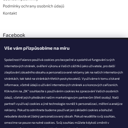
Podmínky ochrany osobních údajů
Kontakt
Facebook
Vše vám přizpůsobíme na míru
Společnost Falanzo používá cookies pro bezpečné a spolehlivé fungování svých
internetových stránek, ověření výkonu a Vašich zážitků jako uživatele, pro další
KONTAKT
zlepšování zásadního obsahu a personalizované reklamy jak na našich internetových
stránkách, tak také na stránkách třetích poskytovatelů. Využíváme k tomu získané
info@falanzo.cz
informace, včetně údajů o užívání internetových stránek a o koncových zařízeních.
Falanzo.cz
Kliknutím na „OK“ souhlasíte s používáním cookies ke zpracování Vašich osobních
FalanzoCZ
údajů, včetně jejich předávání našim marketingovým partnerům (třetí osoby). Naši
partneři využívají cookies a jiné technologie rovněž k personalizaci, měření a analýze
reklamy. Pokud to odmítnete budeme používat jen základní cookies a bohužel
nebudete dostávat žádný personalizovaný obsah. Pokud neudělíte svůj souhlas,
omezíme se pouze na nutné cookies. Svůj souhlas můžete kdykoli změnit v