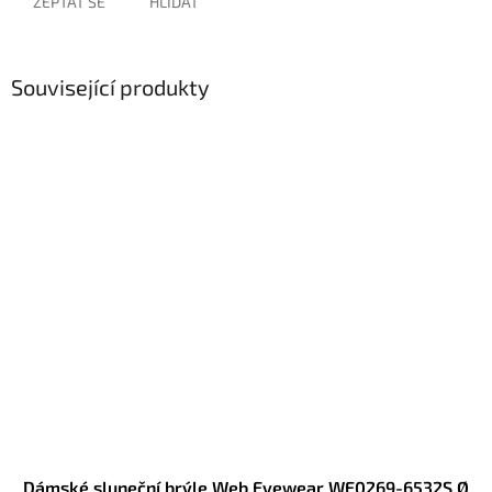
ZEPTAT SE
HLÍDAT
Související produkty
Dámské sluneční brýle Web Eyewear WE0269-6532S Ø