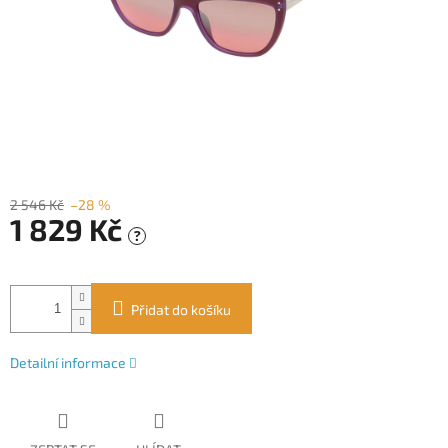
2 546 Kč
–28 %
1 829 Kč
?
Měrná
cena:
Přidat do košíku
Detailní informace