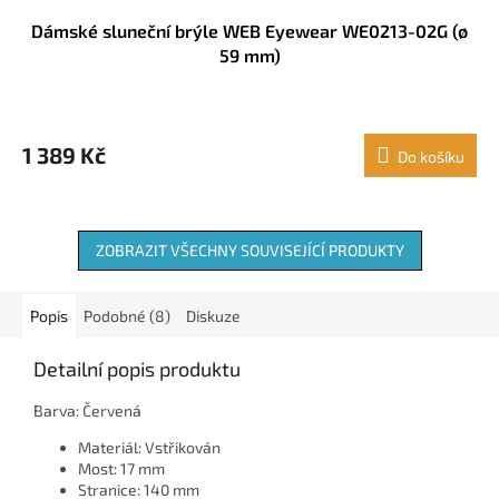
Dámské sluneční brýle WEB Eyewear WE0213-02G (ø
59 mm)
1 389 Kč
Do košíku
ZOBRAZIT VŠECHNY SOUVISEJÍCÍ PRODUKTY
Popis
Podobné (8)
Diskuze
Detailní popis produktu
Barva: Červená
Materiál: Vstřikován
Most: 17 mm
Stranice: 140 mm