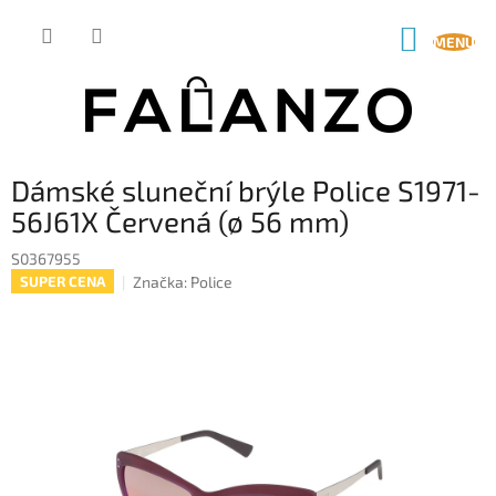
Přejít
na
NÁKUP
obsah
KOŠÍK
Dámské sluneční brýle Police S1971-
56J61X Červená (ø 56 mm)
S0367955
Značka:
Police
SUPER CENA