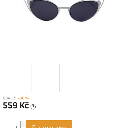
884 Kč
–36 %
559 Kč
?
Měrná
cena:
Přidat do košíku