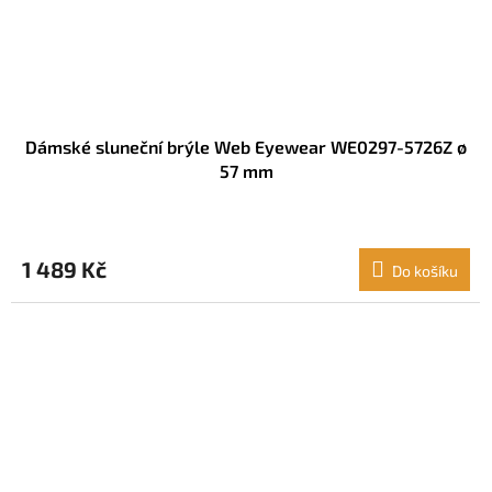
Dámské sluneční brýle Web Eyewear WE0297-5726Z ø
57 mm
1 489 Kč
Do košíku