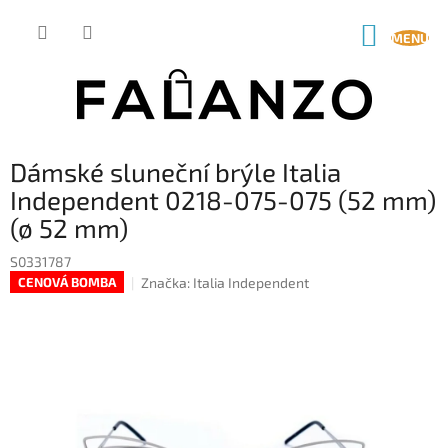
Přejít
na
NÁKUP
obsah
KOŠÍK
Dámské sluneční brýle Italia
Independent 0218-075-075 (52 mm)
(ø 52 mm)
S0331787
Značka:
Italia Independent
CENOVÁ BOMBA