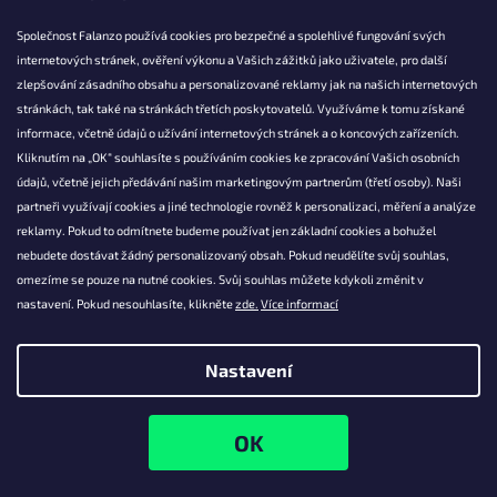
Společnost Falanzo používá cookies pro bezpečné a spolehlivé fungování svých
internetových stránek, ověření výkonu a Vašich zážitků jako uživatele, pro další
KONTAKT
zlepšování zásadního obsahu a personalizované reklamy jak na našich internetových
stránkách, tak také na stránkách třetích poskytovatelů. Využíváme k tomu získané
info@falanzo.cz
informace, včetně údajů o užívání internetových stránek a o koncových zařízeních.
Falanzo.cz
Kliknutím na „OK“ souhlasíte s používáním cookies ke zpracování Vašich osobních
FalanzoCZ
údajů, včetně jejich předávání našim marketingovým partnerům (třetí osoby). Naši
partneři využívají cookies a jiné technologie rovněž k personalizaci, měření a analýze
reklamy. Pokud to odmítnete budeme používat jen základní cookies a bohužel
nebudete dostávat žádný personalizovaný obsah. Pokud neudělíte svůj souhlas,
omezíme se pouze na nutné cookies. Svůj souhlas můžete kdykoli změnit v
nastavení. Pokud nesouhlasíte, klikněte
zde.
Více informací
Nastavení
Vytvořil Shoptet
Copyright 2026
Falanzo.cz
. Všechna práva vyhrazena.