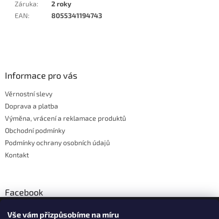
Záruka
:
2 roky
EAN
:
8055341194743
Z
á
p
a
Informace pro vás
t
Věrnostní slevy
í
Doprava a platba
Výměna, vrácení a reklamace produktů
Obchodní podmínky
Podmínky ochrany osobních údajů
Kontakt
Facebook
Vše vám přizpůsobíme na míru