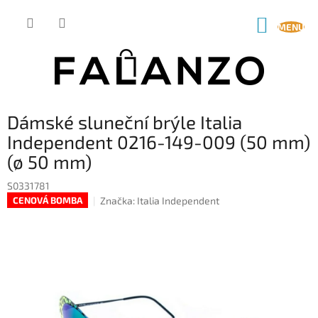
Přejít
na
NÁKUP
obsah
KOŠÍK
Dámské sluneční brýle Italia
Independent 0216-149-009 (50 mm)
(ø 50 mm)
S0331781
Značka:
Italia Independent
CENOVÁ BOMBA