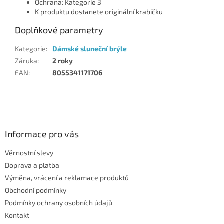
Ochrana: Kategorie 3
K produktu dostanete originální krabičku
Doplňkové parametry
Kategorie
:
Dámské sluneční brýle
Záruka
:
2 roky
EAN
:
8055341171706
Z
á
p
a
Informace pro vás
t
Věrnostní slevy
í
Doprava a platba
Výměna, vrácení a reklamace produktů
Obchodní podmínky
Podmínky ochrany osobních údajů
Kontakt