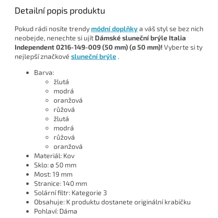
Detailní popis produktu
Pokud rádi nosíte trendy
módní doplňky
a váš styl se bez nich
neobejde, nenechte si ujít
Dámské sluneční brýle Italia
Independent 0216-149-009 (50 mm) (ø 50 mm)!
Vyberte si ty
nejlepší značkové
sluneční brýle
.
Barva:
žlutá
modrá
oranžová
růžová
žlutá
modrá
růžová
oranžová
Materiál: Kov
Sklo: ø 50 mm
Most: 19 mm
Stranice: 140 mm
Solární filtr: Kategorie 3
Obsahuje: K produktu dostanete originální krabičku
Pohlaví: Dáma