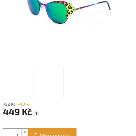
752 Kč
–40 %
449 Kč
?
Měrná
cena:
Přidat do košíku