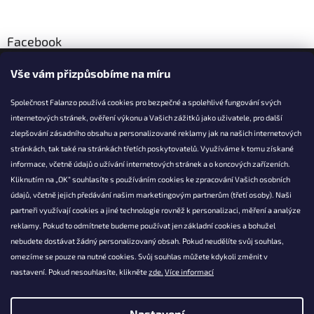
Facebook
Vše vám přizpůsobíme na míru
Společnost Falanzo používá cookies pro bezpečné a spolehlivé fungování svých
internetových stránek, ověření výkonu a Vašich zážitků jako uživatele, pro další
KONTAKT
zlepšování zásadního obsahu a personalizované reklamy jak na našich internetových
stránkách, tak také na stránkách třetích poskytovatelů. Využíváme k tomu získané
info@falanzo.cz
informace, včetně údajů o užívání internetových stránek a o koncových zařízeních.
Falanzo.cz
Kliknutím na „OK“ souhlasíte s používáním cookies ke zpracování Vašich osobních
FalanzoCZ
údajů, včetně jejich předávání našim marketingovým partnerům (třetí osoby). Naši
partneři využívají cookies a jiné technologie rovněž k personalizaci, měření a analýze
reklamy. Pokud to odmítnete budeme používat jen základní cookies a bohužel
nebudete dostávat žádný personalizovaný obsah. Pokud neudělíte svůj souhlas,
omezíme se pouze na nutné cookies. Svůj souhlas můžete kdykoli změnit v
nastavení. Pokud nesouhlasíte, klikněte
zde.
Více informací
Nastavení