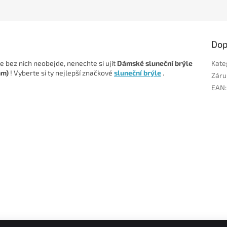
Dop
se bez nich neobejde, nenechte si ujít
Dámské sluneční brýle
Kate
mm)
! Vyberte si ty nejlepší značkové
sluneční brýle
.
Záru
EAN
: