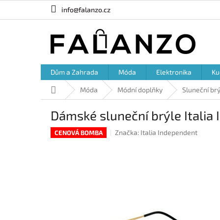
Přejít
info@falanzo.cz
na
obsah
Dům a Zahrada
Móda
Elektronika
Ku
Domů
Móda
Módní doplňky
Sluneční br
Dámské sluneční brýle Italia
Značka:
Italia Independent
CENOVÁ BOMBA