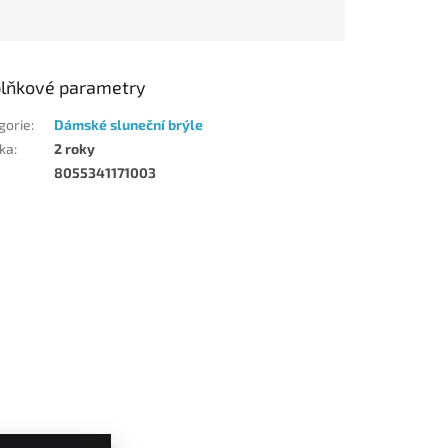
lňkové parametry
gorie
:
Dámské sluneční brýle
ka
:
2 roky
8055341171003