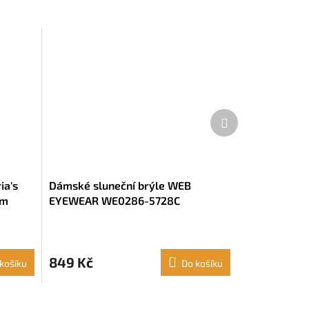
Další
produkt
ia's
Dámské sluneční brýle WEB
mm
EYEWEAR WE0286-5728C
849 Kč
košíku
Do košíku