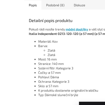
Popis
Podobné (8)
Diskuze
Detailní popis produktu
Pokud rádi nosíte trendy
módní doplňky
a váš styl 
Italia Independent 0213-120-120 (ø 57 mm) (ø 57 
Materiál: Kov
Barva:
Zlatá
Zlatá
Most: 16 mm
Stranice: 140 mm
Solární filtr: Kategorie 3
Čočky: ø 57 mm
Pohlaví: Dáma
Ochrana: Kategorie 3
Sklo: ø 57 mm
K produktu dostanete originální krabičku
Typ: Dámské sluneční brýle