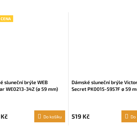
 CENA
 sluneční brýle WEB
Dámské sluneční brýle Victor
ar WE0213-34Z (ø 59 mm)
Secret PK0015-5957F ø 59 
 Kč
519 Kč
Do košíku
Do 