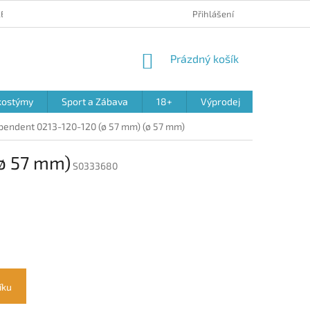
 REKLAMACE PRODUKTŮ
OBCHODNÍ PODMÍNKY
Přihlášení
PODMÍNKY OCHR
NÁKUPNÍ
Prázdný košík
KOŠÍK
kostýmy
Sport a Zábava
18+
Výprodej
ependent 0213-120-120 (ø 57 mm) (ø 57 mm)
(ø 57 mm)
S0333680
íku