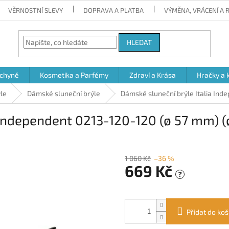
VĚRNOSTNÍ SLEVY
DOPRAVA A PLATBA
VÝMĚNA, VRÁCENÍ A
HLEDAT
chyně
Kosmetika a Parfémy
Zdraví a Krása
Hračky a 
ýle
Dámské sluneční brýle
Dámské sluneční brýle Italia Ind
 Independent 0213-120-120 (ø 57 mm) 
1 060 Kč
–36 %
669 Kč
?
Měrná
cena:
Přidat do koš