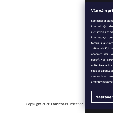
Z
Vše vám př
á
p
Společnost Falanz
a
internetových str
t
zlepšování zásad
Informac
í
internetových str
Věrnostní 
tomu získané info
zařízeních. Klikn
Doprava a 
osobních údajů, v
Výměna, vr
osoby). Naši partn
reklamace
měření a analýze
Obchodní 
cookies a bohuže
Podmínky 
svůj souhlas, om
údajů
změnit v nastaven
Kontakt
Nastaven
Copyright 2026
Falanzo.cz
. Všechna práva vyhrazena.