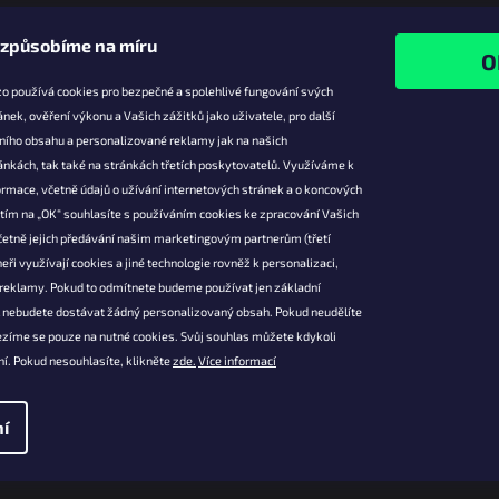
izpůsobíme na míru
o používá cookies pro bezpečné a spolehlivé fungování svých
ánek, ověření výkonu a Vašich zážitků jako uživatele, pro další
ního obsahu a personalizované reklamy jak na našich
e pro vás
Facebook
ánkách, tak také na stránkách třetích poskytovatelů. Využíváme k
slevy
rmace, včetně údajů o užívání internetových stránek a o koncových
utím na „OK“ souhlasíte s používáním cookies ke zpracování Vašich
platba
četně jejich předávání našim marketingovým partnerům (třetí
ácení a
eři využívají cookies a jiné technologie rovněž k personalizaci,
 produktů
 reklamy. Pokud to odmítnete budeme používat jen základní
podmínky
l nebudete dostávat žádný personalizovaný obsah. Pokud neudělíte
ochrany osobních
ezíme se pouze na nutné cookies. Svůj souhlas můžete kdykoli
í. Pokud nesouhlasíte, klikněte
zde.
Více informací
í