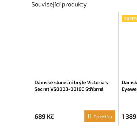
Související produkty
SUPER
Dámské sluneční brýle Victoria's
Dámské
Secret VS0003-0016C Stříbrná
Eyewe
Šedá (ø 65 mm)
689 Kč
1 389
Do košíku