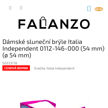
Přejít
na
NÁKUP
obsah
KOŠÍK
Dámské sluneční brýle Italia
Independent 0112-146-000 (54 mm)
(ø 54 mm)
S0333178
Značka:
Italia Independent
CENOVÁ BOMBA