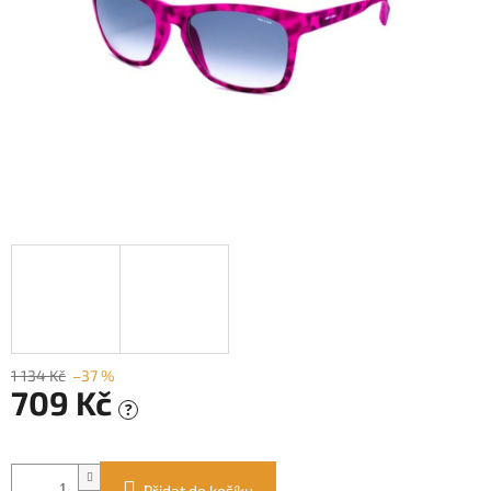
1 134 Kč
–37 %
709 Kč
?
Měrná
cena:
Přidat do košíku