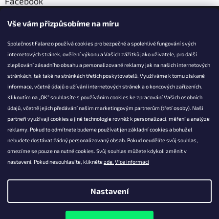
Facebook
Vše vám přizpůsobíme na míru
Společnost Falanzo používá cookies pro bezpečné a spolehlivé fungování svých
internetových stránek, ověření výkonu a Vašich zážitků jako uživatele, pro další
KONTAKT
zlepšování zásadního obsahu a personalizované reklamy jak na našich internetových
stránkách, tak také na stránkách třetích poskytovatelů. Využíváme k tomu získané
info@falanzo.cz
informace, včetně údajů o užívání internetových stránek a o koncových zařízeních.
Falanzo.cz
Kliknutím na „OK“ souhlasíte s používáním cookies ke zpracování Vašich osobních
FalanzoCZ
údajů, včetně jejich předávání našim marketingovým partnerům (třetí osoby). Naši
partneři využívají cookies a jiné technologie rovněž k personalizaci, měření a analýze
reklamy. Pokud to odmítnete budeme používat jen základní cookies a bohužel
nebudete dostávat žádný personalizovaný obsah. Pokud neudělíte svůj souhlas,
omezíme se pouze na nutné cookies. Svůj souhlas můžete kdykoli změnit v
nastavení. Pokud nesouhlasíte, klikněte
zde.
Více informací
Nastavení
Vytvořil Shoptet