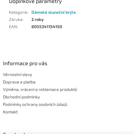
Doplňkové parametry
Kategorie
:
Dámské sluneční brýle
Záruka
:
2 roky
EAN
:
8055341154150
Z
á
p
a
Informace pro vás
t
Věrnostní slevy
í
Doprava a platba
Výměna, vrácení a reklamace produktů
Obchodní podmínky
Podmínky ochrany osobních údajů
Kontakt