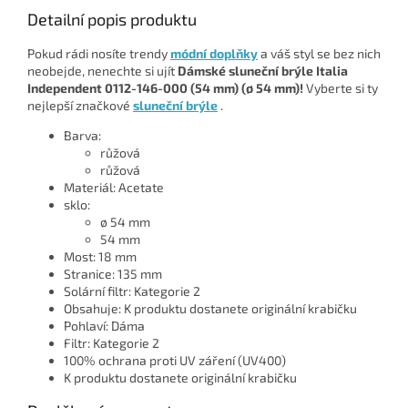
Detailní popis produktu
Pokud rádi nosíte trendy
módní doplňky
a váš styl se bez nich
neobejde, nenechte si ujít
Dámské sluneční brýle Italia
Independent 0112-146-000 (54 mm) (ø 54 mm)!
Vyberte si ty
nejlepší značkové
sluneční brýle
.
Barva:
růžová
růžová
Materiál: Acetate
sklo:
ø 54 mm
54 mm
Most: 18 mm
Stranice: 135 mm
Solární filtr: Kategorie 2
Obsahuje: K produktu dostanete originální krabičku
Pohlaví: Dáma
Filtr: Kategorie 2
100% ochrana proti UV záření (UV400)
K produktu dostanete originální krabičku