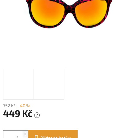
752 Kč
–40 %
449 Kč
?
Měrná
cena:
Přidat do košíku