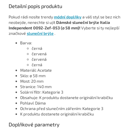
Detailní popis produktu
Pokud rádi nosíte trendy
módní doplňky
a váš styl se bez nich
neobejde, nenechte si ujít
Dámské sluneční brýle Italia
Independent 0092-Zef-053 (ø 58 mm)!
Vyberte si ty nejlepší
značkové
sluneční brýle
.
Barva:
černá
červená
červená
černá
Materiál: Acetate
Sklo: ø 58 mm
Most: 20 mm
Stranice: 140 mm
Solární filtr: Kategorie 3
Obsahuje: K produktu dostanete originální krabičku
Pohlaví: Dáma
Ochrana před slunečním zářením: Kategorie 3
K produktu dostanete originální krabičku
Doplňkové parametry