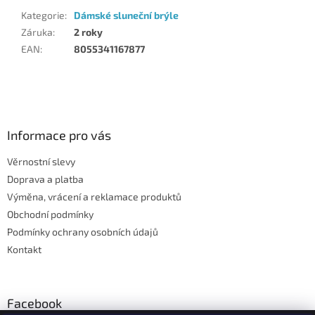
Kategorie
:
Dámské sluneční brýle
Záruka
:
2 roky
EAN
:
8055341167877
Z
á
p
a
Informace pro vás
t
Věrnostní slevy
í
Doprava a platba
Výměna, vrácení a reklamace produktů
Obchodní podmínky
Podmínky ochrany osobních údajů
Kontakt
Facebook