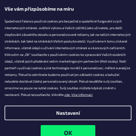
Vše vám přizpůsobíme na míru
Společnost Falanzo používá cookies pro bezpečné a spolehlivé fungování svých
internetových stránek, ověření výkonu a Vašich zážitků jako uživatele, pro další
KONTAKT
zlepšování zásadního obsahu a personalizované reklamy jak na našich internetových
stránkách, tak také na stránkách třetích poskytovatelů. Využíváme k tomu získané
info@falanzo.cz
informace, včetně údajů o užívání internetových stránek a o koncových zařízeních.
Falanzo.cz
Kliknutím na „OK“ souhlasíte s používáním cookies ke zpracování Vašich osobních
FalanzoCZ
údajů, včetně jejich předávání našim marketingovým partnerům (třetí osoby). Naši
partneři využívají cookies a jiné technologie rovněž k personalizaci, měření a analýze
reklamy. Pokud to odmítnete budeme používat jen základní cookies a bohužel
nebudete dostávat žádný personalizovaný obsah. Pokud neudělíte svůj souhlas,
omezíme se pouze na nutné cookies. Svůj souhlas můžete kdykoli změnit v
nastavení. Pokud nesouhlasíte, klikněte
zde.
Více informací
Nastavení
Vytvořil Shoptet