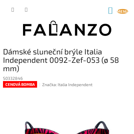
Přejít
na
NÁKUP
obsah
KOŠÍK
Dámské sluneční brýle Italia
Independent 0092-Zef-053 (ø 58
mm)
S0332846
Značka:
Italia Independent
CENOVÁ BOMBA