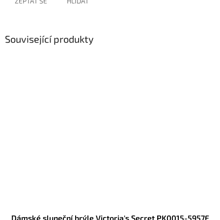
ZEPTAT SE
HLÍDAT
Související produkty
Dámské sluneční brýle Victoria's Secret PK0015-5957F