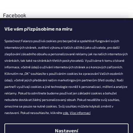
Facebook
Vše vám přizpůsobíme na míru
Společnost Falanzo používá cookies pro bezpečné a spolehlivé fungování svých
internetových stránek, ověření výkonu a Vašich zážitků jako uživatele, pro další
KONTAKT
zlepšování zásadního obsahu a personalizované reklamy jak na našich internetových
stránkách, tak také na stránkách třetích poskytovatelů. Využíváme k tomu získané
info@falanzo.cz
informace, včetně údajů o užívání internetových stránek a o koncových zařízeních.
Falanzo.cz
Kliknutím na „OK“ souhlasíte s používáním cookies ke zpracování Vašich osobních
FalanzoCZ
údajů, včetně jejich předávání našim marketingovým partnerům (třetí osoby). Naši
partneři využívají cookies a jiné technologie rovněž k personalizaci, měření a analýze
reklamy. Pokud to odmítnete budeme používat jen základní cookies a bohužel
nebudete dostávat žádný personalizovaný obsah. Pokud neudělíte svůj souhlas,
omezíme se pouze na nutné cookies. Svůj souhlas můžete kdykoli změnit v
nastavení. Pokud nesouhlasíte, klikněte
zde.
Více informací
Nastavení