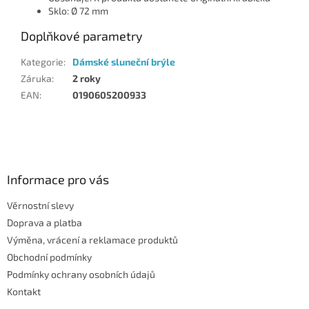
Sklo: Ø 72 mm
Doplňkové parametry
Kategorie
:
Dámské sluneční brýle
Záruka
:
2 roky
EAN
:
0190605200933
Z
á
p
a
Informace pro vás
t
Věrnostní slevy
í
Doprava a platba
Výměna, vrácení a reklamace produktů
Obchodní podmínky
Podmínky ochrany osobních údajů
Kontakt