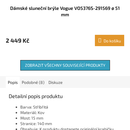
Dámské sluneční brýle Vogue VO5376S-291569 ø 51
mm
2 449 Kč
Do košíku
ZOBRAZIT VŠECHNY SOUVISEJÍCÍ PRODUKTY
Popis
Podobné (8)
Diskuze
Detailní popis produktu
Barva: Stříbřitá
Materiál: Kov
Most: 15 mm
Stranice: 140 mm
Obsahuje: K produktu dostanete originální krabičku