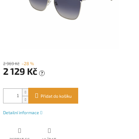
2 969 Kč
–28 %
2 129 Kč
?
Měrná
cena:
Přidat do košíku
Detailní informace