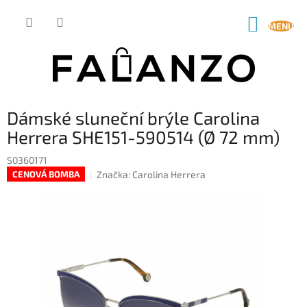
Přejít
na
NÁKUP
obsah
KOŠÍK
Dámské sluneční brýle Carolina
Herrera SHE151-590514 (Ø 72 mm)
S0360171
Značka:
Carolina Herrera
CENOVÁ BOMBA