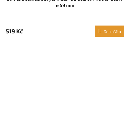
ø 59 mm
519 Kč
Do košíku